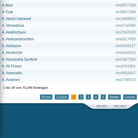
A-Man
nm0007286
A-Trak
nm0007289
A. Abdul Hameed
nm1869655
A. Ahmadova
nm4716990
A. Alekhichyov
nm1547835
A. Aleksandrushkin
nm0017930
A. Alekseev
nm5448167
A. Aleshchin
nm4240826
A. Alexandra Sanford
nm1087595
A. Ali Flores
nm2091901
A. Amarudin
nm4950647
A. Andreev
nm3746570
1 bis 25 von 73,290 Einträgen
Erster
Zurück
1
2
3
4
5
Weiter
Letzter