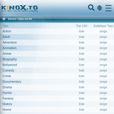
Home
Menu
Genre Übersicht
Titel
Top 100
Zufälliger Tipp
Action
liste
zeige
Adult
liste
zeige
Adventure
liste
zeige
Animation
liste
zeige
Anime
liste
zeige
Biography
liste
zeige
Bollywood
liste
zeige
Comedy
liste
zeige
Crime
liste
zeige
Documentary
liste
zeige
Drama
liste
zeige
Family
liste
zeige
Fantasy
liste
zeige
History
liste
zeige
Horror
liste
zeige