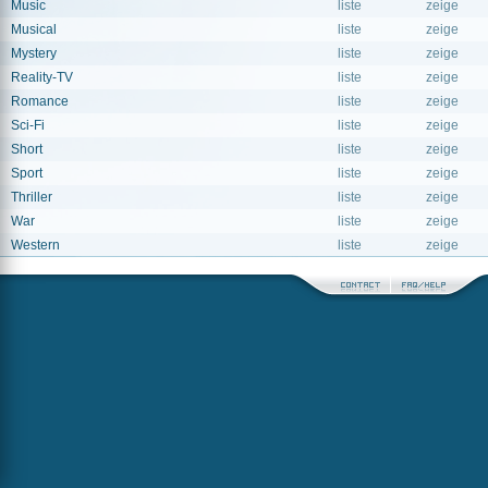
Music
liste
zeige
Musical
liste
zeige
Mystery
liste
zeige
Reality-TV
liste
zeige
Romance
liste
zeige
Sci-Fi
liste
zeige
Short
liste
zeige
Sport
liste
zeige
Thriller
liste
zeige
War
liste
zeige
Western
liste
zeige