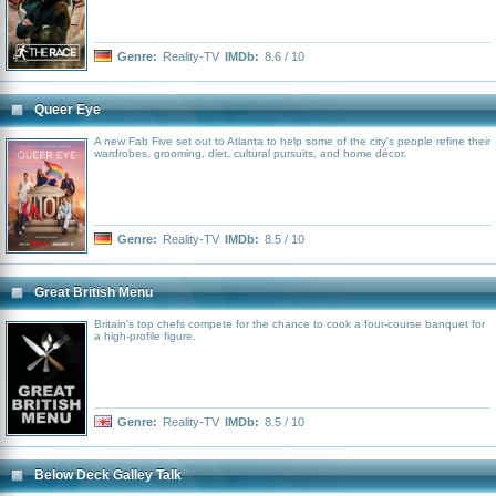
Genre:
Reality-TV
IMDb:
8.6 / 10
Queer Eye
A new Fab Five set out to Atlanta to help some of the city's people refine their
wardrobes, grooming, diet, cultural pursuits, and home décor.
Genre:
Reality-TV
IMDb:
8.5 / 10
Great British Menu
Britain's top chefs compete for the chance to cook a four-course banquet for
a high-profile figure.
Genre:
Reality-TV
IMDb:
8.5 / 10
Below Deck Galley Talk