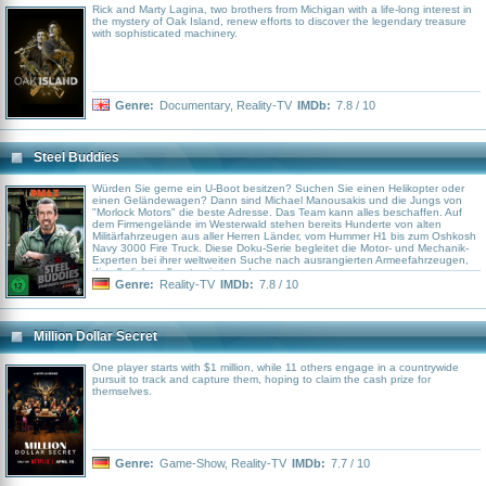
Rick and Marty Lagina, two brothers from Michigan with a life-long interest in
the mystery of Oak Island, renew efforts to discover the legendary treasure
with sophisticated machinery.
Genre:
Documentary
,
Reality-TV
IMDb:
7.8 / 10
Steel Buddies
Würden Sie gerne ein U-Boot besitzen? Suchen Sie einen Helikopter oder
einen Geländewagen? Dann sind Michael Manousakis und die Jungs von
"Morlock Motors" die beste Adresse. Das Team kann alles beschaffen. Auf
dem Firmengelände im Westerwald stehen bereits Hunderte von alten
Militärfahrzeugen aus aller Herren Länder, vom Hummer H1 bis zum Oshkosh
Navy 3000 Fire Truck. Diese Doku-Serie begleitet die Motor- und Mechanik-
Experten bei ihrer weltweiten Suche nach ausrangierten Armeefahrzeugen,
die alle liebevoll restauriert werden
Genre:
Reality-TV
IMDb:
7.8 / 10
Million Dollar Secret
One player starts with $1 million, while 11 others engage in a countrywide
pursuit to track and capture them, hoping to claim the cash prize for
themselves.
Genre:
Game-Show
,
Reality-TV
IMDb:
7.7 / 10