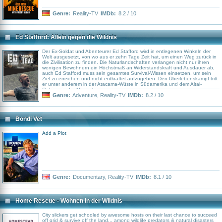
Genre:
Reality-TV
IMDb:
8.2 / 10
Ed Stafford: Allein gegen die Wildnis
Der Ex-Soldat und Abenteurer Ed Stafford wird in entlegenen Winkeln der
Welt ausgesetzt, von wo aus er zehn Tage Zeit hat, um einen Weg zurück in
die Zivilisation zu finden. Die Naturlandschaften verlangen nicht nur ihren
wenigen Bewohnern ein Höchstmaß an Widerstandskraft und Ausdauer ab,
auch Ed Stafford muss sein gesamtes Survival-Wissen einsetzen, um sein
Ziel zu erreichen und nicht entkräftet aufzugeben. Den Überlebenskampf tritt
er unter anderem in der Atacama-Wüste in Südamerika und dem Altai-
Gebirge in der Mongolei an
Genre:
Adventure
,
Reality-TV
IMDb:
8.2 / 10
Bondi Vet
Add a Plot
Genre:
Documentary
,
Reality-TV
IMDb:
8.1 / 10
Home Rescue - Wohnen in der Wildnis
City slickers get schooled by awesome hosts on their last chance to succeed
off grid & survive off the land... among wildlife predators & natural disasters