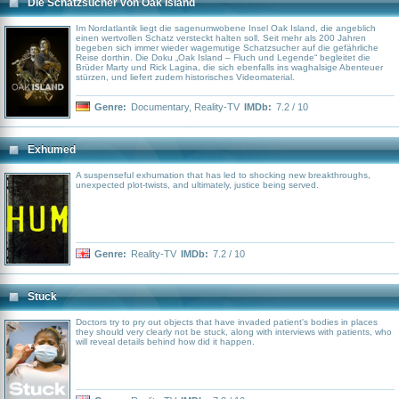
Die Schatzsucher von Oak Island
Im Nordatlantik liegt die sagenumwobene Insel Oak Island, die angeblich
einen wertvollen Schatz versteckt halten soll. Seit mehr als 200 Jahren
begeben sich immer wieder wagemutige Schatzsucher auf die gefährliche
Reise dorthin. Die Doku „Oak Island – Fluch und Legende“ begleitet die
Brüder Marty und Rick Lagina, die sich ebenfalls ins waghalsige Abenteuer
stürzen, und liefert zudem historisches Videomaterial.
Genre:
Documentary
,
Reality-TV
IMDb:
7.2 / 10
Exhumed
A suspenseful exhumation that has led to shocking new breakthroughs,
unexpected plot-twists, and ultimately, justice being served.
Genre:
Reality-TV
IMDb:
7.2 / 10
Stuck
Doctors try to pry out objects that have invaded patient's bodies in places
they should very clearly not be stuck, along with interviews with patients, who
will reveal details behind how did it happen.