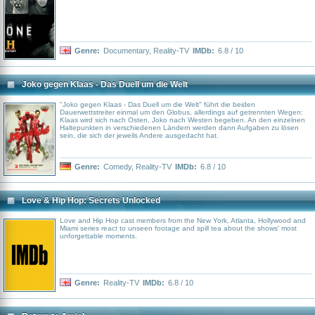
Genre:
Documentary
,
Reality-TV
IMDb:
6.8 / 10
Joko gegen Klaas - Das Duell um die Welt
"Joko gegen Klaas - Das Duell um die Welt" führt die beiden
Dauerwettstreiter einmal um den Globus, allerdings auf getrennten Wegen:
Klaas wird sich nach Osten, Joko nach Westen begeben. An den einzelnen
Haltepunkten in verschiedenen Ländern werden dann Aufgaben zu lösen
sein, die sich der jeweils Andere ausgedacht hat.
Genre:
Comedy
,
Reality-TV
IMDb:
6.8 / 10
Love & Hip Hop: Secrets Unlocked
Love and Hip Hop cast members from the New York, Atlanta, Hollywood and
Miami series react to unseen footage and spill tea about the shows' most
unforgettable moments.
Genre:
Reality-TV
IMDb:
6.8 / 10