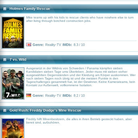
Holmes Family Rescue
Mike teams up with his kids to rescue clients who have nowhere else to turn
after living through botched construction jobs.
Genre:
Reality-TV
IMDb:
8.3 / 10
7 vs. Wild
Ausgesetzt in der Wildnis von Schweden / Panama kämpfen sieben
Kandidaten sieben Tage ums Überleben. Jeder muss mit sieben vorher
ausgewählten Gegenständen und der Kleidung am Körper auskommen. Wer
nach sieben Tagen noch übrig ist und die meisten Punkte in den
Tageschallenges gesammelt hat, ist der Gewinner. Keine Kamerateams, kein
Kontakt zur Außenwelt, vollkommene Isolation.
Genre:
Reality-TV
IMDb:
8.2 / 10
Gold Rush: Freddy Dodge's Mine Rescue
Freddy hilft Minenbesitzern, die alles in ihren Betrieb gesteckt haben, aber
bereit sind, aufzuhören.