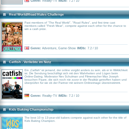
Genre:
Reality-TV
IMDb:
7.2 / 10
Real World/Road Rules Challenge
Past members of "The Real World", "Road Rules", and first time cast
members called "Fresh Meat", compete against each other for the chance to
win a cash prize.
Genre:
Adventure
,
Game-Show
IMDb:
7.2 / 10
Catfish - Verliebte im Netz
Ein „Catfish“ ist jemand, der online vorgibt anders zu sein, als er in Wirklichkeit
ist. Die Sendung beschäftigt sich mit den Wahrheiten und Lügen beim
Online-Dating. Moderator Nev Schulman und Filmemacher Max Joseph
besuchen Paare, die sich noch nie zuvor in der Realität getroffen haben und
überprüfen für sie ob der Partner mit seinem Onlineimage übereinstimmt.
Genre:
Reality-TV
IMDb:
7.2 / 10
Kids Baking Championship
The best 10 to 13-year-old bakers compete against each other for the title of
Kids Baking Champion.