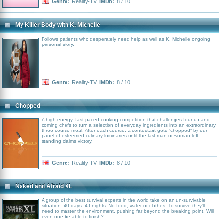
into one. Each week, through the trials and tribulations of glam, glitter and
Genre:
Reality-TV
IMDb:
8 / 10
show-stopping performances, one drag queen is eliminated until reaching the
next superstar drag queen of America.
My Killer Body with K. Michelle
Follows patients who desperately need help as well as K. Michelle ongoing
personal story.
Genre:
Reality-TV
IMDb:
8 / 10
Chopped
A high energy, fast paced cooking competition that challenges four up-and-
coming chefs to turn a selection of everyday ingredients into an extraordinary
three-course meal. After each course, a contestant gets “chopped” by our
panel of esteemed culinary luminaries until the last man or woman left
standing claims victory.
Genre:
Reality-TV
IMDb:
8 / 10
Naked and Afraid XL
A group of the best survival experts in the world take on an un-survivable
situation: 40 days. 40 nights. No food, water or clothes. To survive they'll
need to master the environment, pushing far beyond the breaking point. Will
even one be able to finish?