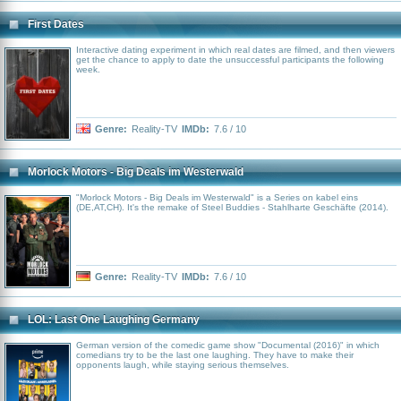
First Dates
Interactive dating experiment in which real dates are filmed, and then viewers
get the chance to apply to date the unsuccessful participants the following
week.
Genre:
Reality-TV
IMDb:
7.6 / 10
Morlock Motors - Big Deals im Westerwald
"Morlock Motors - Big Deals im Westerwald" is a Series on kabel eins
(DE,AT,CH). It's the remake of Steel Buddies - Stahlharte Geschäfte (2014).
Genre:
Reality-TV
IMDb:
7.6 / 10
LOL: Last One Laughing Germany
German version of the comedic game show "Documental (2016)" in which
comedians try to be the last one laughing. They have to make their
opponents laugh, while staying serious themselves.