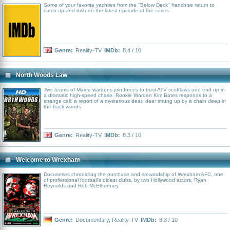
Some of your favorite yachties from the "Below Deck" franchise return to
catch-up and dish on the latest episode of the series.
Genre:
Reality-TV
IMDb:
8.4 / 10
North Woods Law
Two teams of Maine wardens join forces to bust ATV scofflaws and end up in
a dramatic high-speed chase. Rookie Warden Kim Bates responds to a
strange call: a report of a mysterious dead deer strung up by a chain deep in
the back woods.
Genre:
Reality-TV
IMDb:
8.3 / 10
Welcome to Wrexham
Docuseries chronicling the purchase and stewardship of Wrexham AFC, one
of professional football's oldest clubs, by two Hollywood actors, Ryan
Reynolds and Rob McElhenney.
Genre:
Documentary
,
Reality-TV
IMDb:
8.3 / 10