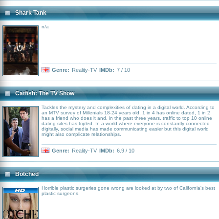
Shark Tank
n/a
Genre:
Reality-TV
IMDb:
7 / 10
Catfish: The TV Show
Tackles the mystery and complexities of dating in a digital world. According to
an MTV survey of Millenials 18-24 years old, 1 in 4 has online dated, 1 in 2
has a friend who does it and, in the past three years, traffic to top 10 online
dating sites has tripled. In a world where everyone is constantly connected
digitally, social media has made communicating easier but this digital world
might also complicate relationships.
Genre:
Reality-TV
IMDb:
6.9 / 10
Botched
Horrible plastic surgeries gone wrong are looked at by two of California's best
plastic surgeons.