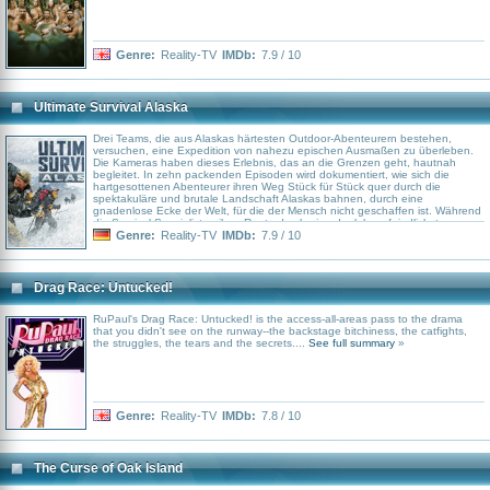
Genre:
Reality-TV
IMDb:
7.9 / 10
Ultimate Survival Alaska
Drei Teams, die aus Alaskas härtesten Outdoor-Abenteurern bestehen,
versuchen, eine Expedition von nahezu epischen Ausmaßen zu überleben.
Die Kameras haben dieses Erlebnis, das an die Grenzen geht, hautnah
begleitet. In zehn packenden Episoden wird dokumentiert, wie sich die
hartgesottenen Abenteurer ihren Weg Stück für Stück quer durch die
spektakuläre und brutale Landschaft Alaskas bahnen, durch eine
gnadenlose Ecke der Welt, für die der Mensch nicht geschaffen ist. Während
die Survival-Spezialisten ihrer Route durch eine der lebensfeindlichsten
Gebiete der Erde folgen, müssen sie sich alleine auf ihre
Genre:
Reality-TV
IMDb:
7.9 / 10
Überlebensfähigkeiten verlassen, die über Generationen hinweg
weitergegeben wurden und in Extremsituationen zum Vorschein kommen.
Drag Race: Untucked!
RuPaul's Drag Race: Untucked! is the access-all-areas pass to the drama
that you didn't see on the runway--the backstage bitchiness, the catfights,
the struggles, the tears and the secrets....
See full summary
»
Genre:
Reality-TV
IMDb:
7.8 / 10
The Curse of Oak Island