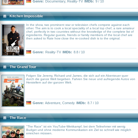
Genre:
Documentary
,
Reality-TV
IMDb:
9 / 10
Kitchen Impossible
In the show, two prominent star or television chefs compete against each
other. The aim is to cook a local speciality of a local top chef, a rare amateur
chef, perfectly in two countries without the knowledge of the complete list of
ingredients. Regular guests, friends or family members of the local chef are
then asked to Rate how close the re-cooked dish is to the original.
Genre:
Reality-TV
IMDb:
8.8 / 10
The Grand Tour
Folgen Sie Jeremy, Richard und James, die sich auf ein Abenteuer quer
durch die ganze Welt begeben. Fahren Sie neue und aufregende Autos von
Herstellern auf der ganzen Welt.
Genre:
Adventure
,
Comedy
IMDb:
8.7 / 10
The Race
"The Race" ist ein YouTube-Wettkampf, bei dem Teilnehmer mit wenig
Budget und ohne moderne Kommunikation ein Ziel so schnell wie möglich
erreichen müssen.