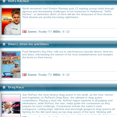
Hell's Kitchen
World renowned chef Gordon Ramsay puts 12 aspiring young chefs through
rigorous and devastating challenges at his restaurant in Hollywood, "Hell's
Kitchen", to determine which of them will win the restaurant of their dreams.
Their dreams are quickly becoming nightmares..
Genre:
Reality-TV
IMDb:
8 / 10
Diners, Drive-ins and Dives
Food Network's Guy Fieri, rolls out to visit America's favorite diners, drive-ins
and dives, interviewing the owners of the food establishments and samples
the items on their menus.
Genre:
Reality-TV
IMDb:
8 / 10
Drag Race
Join RuPaul, the most famous drag queen in the world, as the host, mentor
and inspiration on RuPaul's Drag Race, the ultimate in drag queen
competitions. Playing a dual role, RuPaul reigns supreme in all judging and
eliminations, while RuPaul, the man, helps guide the contestants as they
prepare for each challenge. Contestants include the nation's most
outrageous, cutting-edge, talented and stunningly gorgeous drag queens all
fighting for the title (and tiara) as top drag queen of the land. Working with
our contestants are top models, designers and American idols all rolled up