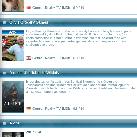
Genre:
Reality-TV
IMDb:
6.9 / 10
Guy's Grocery Games
Guy's Grocery Games is an American reality-based cooking television game
show hosted by Guy Fieri on Food Network. Each episode features four
chefs competing in a three-round elimination contest, cooking food with
ingredients found in a supermarket grocery store as Fieri poses unusual
challenges to them.
Genre:
Reality-TV
IMDb:
6.9 / 10
Alone – Überlebe die Wildnis
In der deutschen Adaption des Survival-Experiments müssen die
Teilnehmerinnen und Teilnehmer isoliert voneinander und fernab jeglicher
Zivilisation möglichst lange in der Wildnis Kanadas überleben. Die Person, die
am längsten durchhält, gewinnt.
Genre:
Reality-TV
IMDb:
6.8 / 10
Alone
Add a Plot