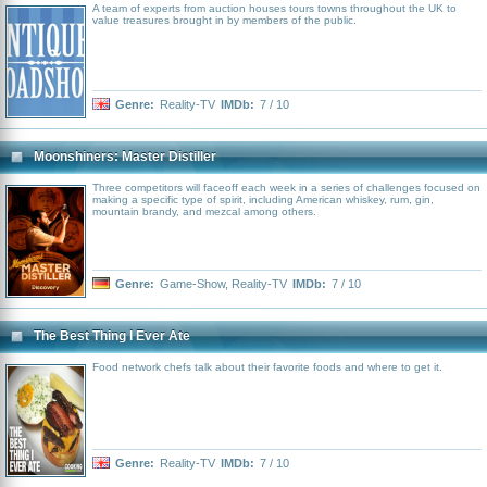
A team of experts from auction houses tours towns throughout the UK to
value treasures brought in by members of the public.
Genre:
Reality-TV
IMDb:
7 / 10
Moonshiners: Master Distiller
Three competitors will faceoff each week in a series of challenges focused on
making a specific type of spirit, including American whiskey, rum, gin,
mountain brandy, and mezcal among others.
Genre:
Game-Show
,
Reality-TV
IMDb:
7 / 10
The Best Thing I Ever Ate
Food network chefs talk about their favorite foods and where to get it.
Genre:
Reality-TV
IMDb:
7 / 10