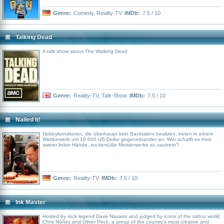
Genre:
Comedy
,
Reality-TV
IMDb:
7.5 / 10
Talking Dead
A talk show about The Walking Dead
Genre:
Reality-TV
,
Talk-Show
IMDb:
7.5 / 10
Nailed It!
Hobbykonditoren, die überhaupt kein Backtalent besitzen, treten in einem
Wettbewerb um 10 000 US-Dollar gegeneinander an. Wer schafft es trotz
zweier linker Hände, zuckersüße Meisterwerke zu zaubern?
Genre:
Reality-TV
IMDb:
7.5 / 10
Ink Master
Hosted by rock legend Dave Navarro and judged by icons of the tattoo world,
Chris Núñez and Oliver Peck, a group of the country's most creative and