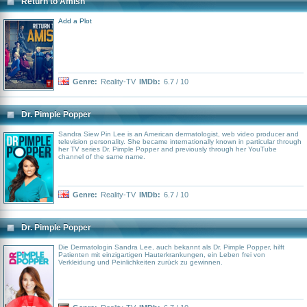
Return to Amish
Add a Plot
Genre:
Reality-TV
IMDb:
6.7 / 10
Dr. Pimple Popper
Sandra Siew Pin Lee is an American dermatologist, web video producer and
television personality. She became internationally known in particular through
her TV series Dr. Pimple Popper and previously through her YouTube
channel of the same name.
Genre:
Reality-TV
IMDb:
6.7 / 10
Dr. Pimple Popper
Die Dermatologin Sandra Lee, auch bekannt als Dr. Pimple Popper, hilft
Patienten mit einzigartigen Hauterkrankungen, ein Leben frei von
Verkleidung und Peinlichkeiten zurück zu gewinnen.