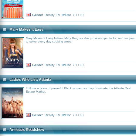
Genre:
Reality-TV
IMDb:
7.1 / 10
Mary Makes It Easy
Mary Makes It Easy follows Mary Berg as she provides tips, tricks, and recipes
to solve every day cooking woes.
Genre:
Reality-TV
IMDb:
7.1 / 10
Ladies Who List: Atlanta
Follows a team of powerful Black women as they dominate the Atlanta Real
Estate Market.
Genre:
Reality-TV
IMDb:
7.1 / 10
Antiques Roadshow