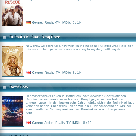
Genre:
Reality-TV
IMDb:
8 / 10
RuPaul's All Stars Drag Race
New show will serve up a new twist on the mega-hit RuPaul's Drag Race as it
pits queens from previous seasons in a wig-to-wig drag battle royale.
Genre:
Reality-TV
IMDb:
8 / 10
BattleBots
Hobbymechaniker bauen in „BattleBots“ nach gewissen Spezifikationen
Roboter, die sie dann in einer Arena im Kampf gegen andere Roboter
antreten lassen. In den letzten zehn Jahren dürfte sich in der Technik einiges
verändert haben. Über sechs Folgen wird ein Turnier ausgetragen, ABC will
einen deutlichen Schwerpunkt auf den Konstruktions- und Bauprozess
legen.
Genre:
Action
,
Reality-TV
IMDb:
8 / 10