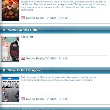
skilled tattoo artists compete for a hundred thousand dollars and the title of
Ink Master. The stakes couldn't be higher with \"living canvasses\" donating
their skin to be permanently marked in this adrenalized competition
elimination.
Genre:
Reality-TV
IMDb:
7.4 / 10
Married at First Sight
Add a Plot
Genre:
Reality-TV
IMDb:
7.4 / 10
Million Dollar Listing NY
Follows some of Manhattan's most relentless realtors as they close
multimillion dollar deals faster than a yellow cab runs a red light.
Genre:
Reality-TV
IMDb:
7.3 / 10