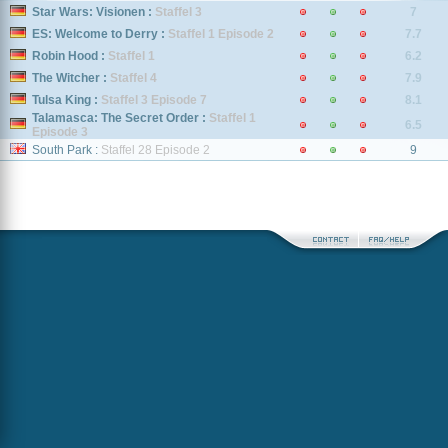
Star Wars: Visionen :
Staffel 3
7
ES: Welcome to Derry :
Staffel 1 Episode 2
7.7
Robin Hood :
Staffel 1
6.2
The Witcher :
Staffel 4
7.9
Tulsa King :
Staffel 3 Episode 7
8.1
Talamasca: The Secret Order :
Staffel 1
6.5
Episode 3
South Park :
Staffel 28 Episode 2
9