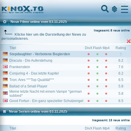
Home
Menu
Neue Filme online vom 03.11.2025
Insgesamt: 8 neue online
Klicke hier um die Darstellung der News zu
personalisieren.
Titel
DivX
Flash
Mp4
Rating
Stepdaughter - Verbotene Begierden
5
Dracula - Die Auferstehung
6.2
Frankenstein
7.6
Conjuring 4 - Das letzte Kapitel
6.2
Tron: Ares ***Top Qualität***
6.5
Ballad of a Small Player
5.8
Meine letzte Nacht mit einem Vampir *german
5.8
subbed*
Good Fortun - Ein ganz spezieller Schutzengel
6.5
Neue Serien online vom 03.11.2025
Insgesamt: 13 neue online
Titel
DivX
Flash
Mp4
Rating