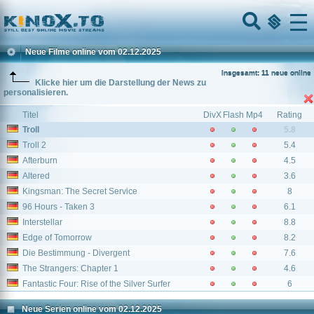
Home
Menu
Neue Filme online vom 02.12.2025
Insgesamt: 11 neue online
Klicke hier um die Darstellung der News zu
personalisieren.
Titel
DivX
Flash
Mp4
Rating
Troll
5.8
Troll 2
5.4
Afterburn
4.5
Altered
3.6
Kingsman: The Secret Service
8
96 Hours - Taken 3
6.1
Interstellar
8.8
Edge of Tomorrow
8.2
Die Bestimmung - Divergent
7.6
The Strangers: Chapter 1
4.6
Fantastic Four: Rise of the Silver Surfer
6
Neue Serien online vom 02.12.2025