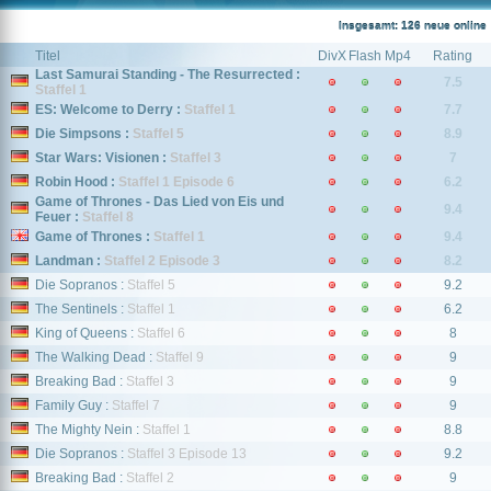
Insgesamt: 126 neue online
Titel
DivX
Flash
Mp4
Rating
Last Samurai Standing - The Resurrected :
7.5
Staffel 1
ES: Welcome to Derry :
Staffel 1
7.7
Die Simpsons :
Staffel 5
8.9
Star Wars: Visionen :
Staffel 3
7
Robin Hood :
Staffel 1 Episode 6
6.2
Game of Thrones - Das Lied von Eis und
9.4
Feuer :
Staffel 8
Game of Thrones :
Staffel 1
9.4
Landman :
Staffel 2 Episode 3
8.2
Die Sopranos :
Staffel 5
9.2
The Sentinels :
Staffel 1
6.2
King of Queens :
Staffel 6
8
The Walking Dead :
Staffel 9
9
Breaking Bad :
Staffel 3
9
Family Guy :
Staffel 7
9
The Mighty Nein :
Staffel 1
8.8
Die Sopranos :
Staffel 3 Episode 13
9.2
Breaking Bad :
Staffel 2
9