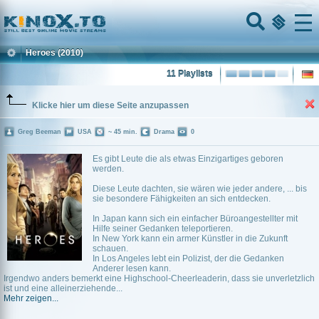
Home
Menu
Heroes
(2010)
11 Playlists
Klicke hier um diese Seite anzupassen
Greg Beeman
USA
~ 45 min.
Drama
0
Es gibt Leute die als etwas Einzigartiges geboren
werden.
Diese Leute dachten, sie wären wie jeder andere, ... bis
sie besondere Fähigkeiten an sich entdecken.
In Japan kann sich ein einfacher Büroangestellter mit
Hilfe seiner Gedanken teleportieren.
In New York kann ein armer Künstler in die Zukunft
schauen.
In Los Angeles lebt ein Polizist, der die Gedanken
Anderer lesen kann.
Irgendwo anders bemerkt eine Highschool-Cheerleaderin, dass sie unverletzlich
ist und eine alleinerziehende...
Mehr zeigen...