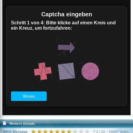
Weitere Details
IMDb Wertung:
7.2 / 10 :: 18087 Votes