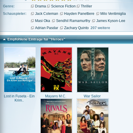
Genre:
Drama
Science Fiction
Thriller
Schauspieler:
Jack Coleman
Hayden Panettiere
Milo Ventimiglia
Masi Oka
Sendhil Ramamurthy
James Kyson-Lee
Adrian Pasdar
Zachary Quinto
207 weitere
Empfohlene Einträge für "Heroes"
Lost in Fuseta - Ein
Mayans M.C.
War Sailor
Krim..