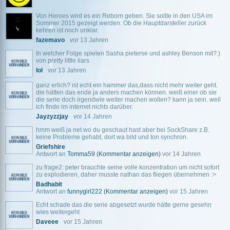
Von Heroes wird es ein Reborn geben. Sie sollte in den USA im
Sommer 2015 gezeigt werden. Ob die Hauptdarsteller zurück
kehren ist noch unklar.
fazemavo
vor 13 Jahren
In welcher Folge spielen Sasha pieterse und ashley Benson mit?:)
von pretty little liars
lol
vor 13 Jahren
ganz erlich? ist echt ein hammer das,dass nicht mehr weiter geht.
die hätten das ende ja anders machen können. weiß einer ob sie
die serie doch irgendwie weiter machen wollen? kann ja sein. weil
ich finde im internet nichts darüber.
Jayzyzzjay
vor 14 Jahren
hmm weiß ja net wo du geschaut hast aber bei SockShare z.B.
keine Probleme gehabt, dort wa bild und ton synchron.
Griefshire
Antwort an
Tomma59
(Kommentar anzeigen)
vor 14 Jahren
zu frage2: peter brauchte seine volle konzentration um nicht sofort
zu explodieren, daher musste nathan das fliegen übernehmen :>
Badhabit
Antwort an
funnygirl222
(Kommentar anzeigen)
vor 15 Jahren
Echt schade das die serie abgesetzt wurde hätte gerne gesehn
wies weitergeht
Daveee
vor 15 Jahren