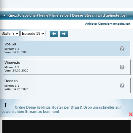
Kinox.to speichert
keine
Filme selber! Dieser Stream wird gehostet bei:
Voe.SX
Anbieter Übersicht umschalten
Voe.SX
Mirror
: 1/1
Vom
: 24.05.2026
Vinovo.to
Mirror
: 1/1
Vom
: 24.05.2026
Dood.to
Mirror
: 1/1
Vom
: 24.05.2026
Ordne Deine lieblings Hoster per Drag & Drop um schneller zum
gewünschten Stream zu kommen!