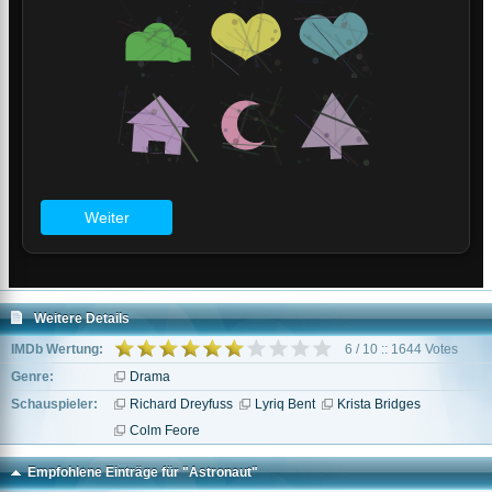
Weitere Details
IMDb Wertung:
6 / 10 :: 1644 Votes
Genre:
Drama
Schauspieler:
Richard Dreyfuss
Lyriq Bent
Krista Bridges
Colm Feore
Empfohlene Einträge für "Astronaut"