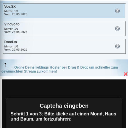
Voe.SX
Mirror
: 1/1
Vom
: 26.05.2026
Vinovo.to
Mirror
: 1/1
Vom
: 26.05.2026
Dood.to
Mirror
: 1/1
Vom
: 26.05.2026
Ordne Deine lieblings Hoster per Drag & Drop um schneller zum
gewünschten Stream zu kommen!