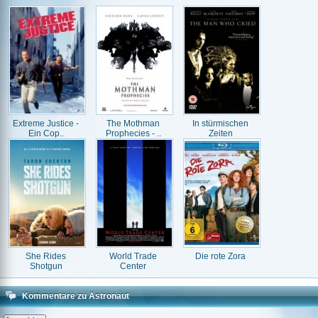
Extreme Justice -
The Mothman
In stürmischen
Ein Cop..
Prophecies - ..
Zeiten
She Rides
World Trade
Die rote Zora
Shotgun
Center
Kommentare zu Astronaut