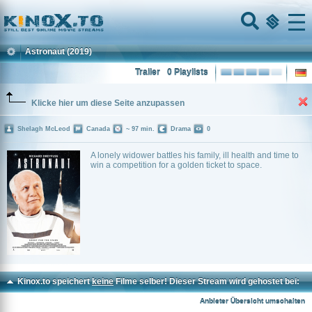
Home
Menu
Astronaut
(2019)
Trailer
0 Playlists
Klicke hier um diese Seite anzupassen
Shelagh McLeod
Canada
~ 97 min.
Drama
0
A lonely widower battles his family, ill health and time to
win a competition for a golden ticket to space.
Kinox.to speichert
keine
Filme selber! Dieser Stream wird gehostet bei:
Voe.SX
Anbieter Übersicht umschalten