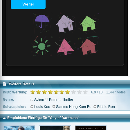
Weitere Details
IMDb Wertung:
6.9 / 10 :: 11447 Votes
Genre:
Action
Krimi
Thriller
Schauspieler:
Louis Koo
Sammo Hung Kam-Bo
Richie Ren
Empfohlene Einträge für "City of Darkness"