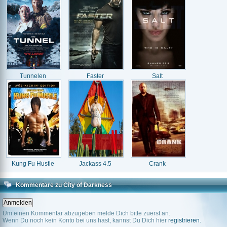
Tunnelen
Faster
Salt
Kung Fu Hustle
Jackass 4.5
Crank
Kommentare zu City of Darkness
Um einen Kommentar abzugeben melde Dich bitte zuerst an.
Wenn Du noch kein Konto bei uns hast, kannst Du Dich hier
registrieren
.