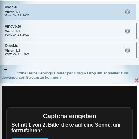
Voe.SX
Mirror
: 1/1
Vom
: 24.12.2025
Vinovo.to
Mirror
: 1/1
Vom
: 24.12.2025
Dood.to
Mirror
: 2/2
Vom
: 24.12.2025
Ordne Deine lieblings Hoster per Drag & Drop um schneller zum
gewünschten Stream zu kommen!