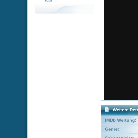
Weitere Details
IMDb Wertung:
Genre:
Biografie
Schauspieler:
Felicity J
Empfohlene Einträge für "