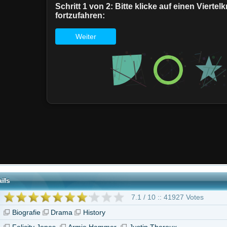
7.1 / 10 :: 41927 Votes
Drama
History
ones
Armie Hammer
Justin Theroux
Die Berufung - Ihr Kampf für Gerechtigkeit"