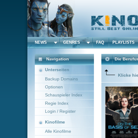
NEWS
GENRES
FAQ
PLAYLISTS
ALLE
Navigation
Die Berufung - Ihr Kampf
Unterseiten
Klicke hier um diese 
Backup Domains
Optionen
Die wahr
einer his
Schauspieler Index
führten.
Regie Index
Login / Register
Kinofilme
Alle Kinofilme
Filme
Mimi Leder
~ 120 m
Alle Filme
Beliebte
Kinox.to speichert
keine
F