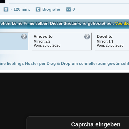
Vinovo.to
Dood.to
Mirror
: 2/2
Mirror
: 1/1
Vom
: 25.05.2026
Vom
: 25.05.2026
 Hoster per Drag & Drop um schneller zum gewünschten Stream zu kommen!