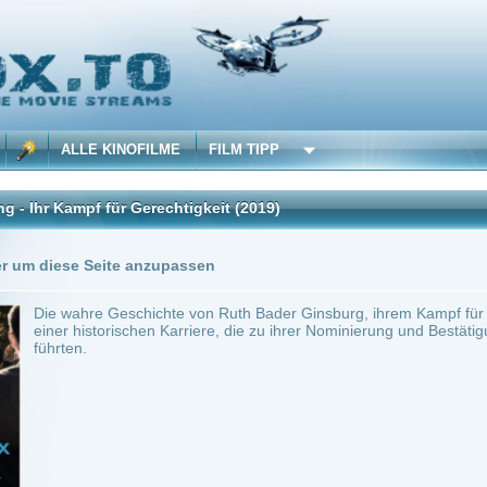
 KINOFILME
FILM TIPP
 für Gerechtigkeit
(2019)
Trailer
0 Playlists
Seite anzupassen
e Geschichte von Ruth Bader Ginsburg, ihrem Kampf für die Gleichberechtigung und 
torischen Karriere, die zu ihrer Nominierung und Bestätigung als beisitzender Richt
in.
Biografie
0
ilme selber! Dieser Stream wird gehostet bei:
Voe.SX
Anbie