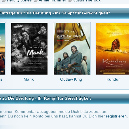
Mank
Outlaw King
Kundun
Die
Bartholomäusnacht
ng - Ihr Kampf für Gerechtigkeit
tar abzugeben melde Dich bitte zuerst an.
in Konto bei uns hast, kannst Du Dich hier
registrieren
.
Keine Kommentare vorhanden.