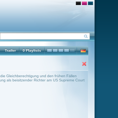
den frühen Fällen
er am US Supreme Court
ter Übersicht umschalten