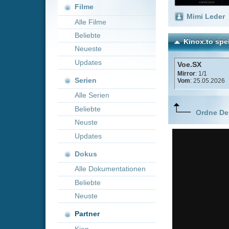
Neueste
Updates
Voe.SX
Mirror
: 1/1
Serien
Vom
: 25.05.2026
Alle Serien
Beliebte
Ordne Deine lieblings
Neuste
Updates
Dokus
Alle Dokumentationen
Beliebte
Neuste
Partner
Kion