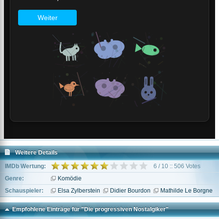
Weitere Details
IMDb Wertung:
6 / 10 :: 506 Votes
Genre:
Komödie
Schauspieler:
Elsa Zylberstein
Didier Bourdon
Mathilde Le Borgne
Empfohlene Einträge für "Die progressiven Nostalgiker"