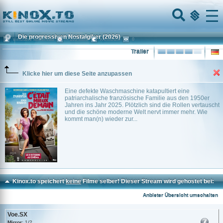
Home
Menu
Die progressiven Nostalgiker
(2026)
Vinciane Millereau
~ 103 min.
Komödie
0
Trailer
Klicke hier um diese Seite anzupassen
Eine defekte Waschmaschine katapultiert eine
patriarchalische französische Familie aus den 1950er
Jahren ins Jahr 2025. Plötzlich sind die Rollen vertauscht
und die schöne moderne Welt nervt immer mehr. Wie
kommt man(n) wieder zur...
Kinox.to speichert
keine
Filme selber! Dieser Stream wird gehostet bei:
Voe.SX
Anbieter Übersicht umschalten
Voe.SX
Mirror
: 1/2