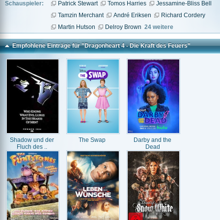
Schauspieler:
Patrick Stewart
Tomos Harries
Jessamine-Bliss Bell
Tamzin Merchant
André Eriksen
Richard Cordery
Martin Hutson
Delroy Brown
24 weitere
Empfohlene Einträge für "Dragonheart 4 - Die Kraft des Feuers"
Shadow und der
The Swap
Darby and the
Fluch des ..
Dead