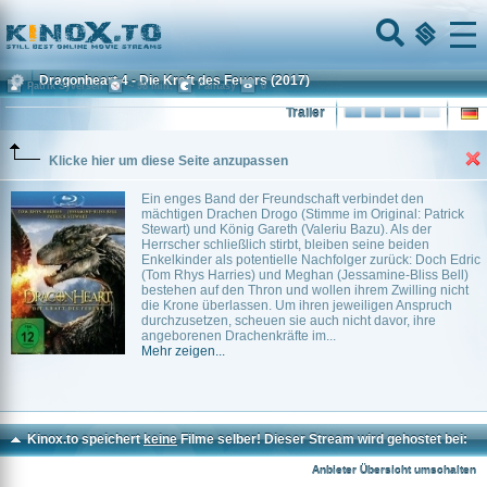
Home
Menu
Dragonheart 4 - Die Kraft des Feuers
(2017)
Patrik Syversen
~ 98 min.
Fantasy
0
Trailer
Klicke hier um diese Seite anzupassen
Ein enges Band der Freundschaft verbindet den
mächtigen Drachen Drogo (Stimme im Original: Patrick
Stewart) und König Gareth (Valeriu Bazu). Als der
Herrscher schließlich stirbt, bleiben seine beiden
Enkelkinder als potentielle Nachfolger zurück: Doch Edric
(Tom Rhys Harries) und Meghan (Jessamine-Bliss Bell)
bestehen auf den Thron und wollen ihrem Zwilling nicht
die Krone überlassen. Um ihren jeweiligen Anspruch
durchzusetzen, scheuen sie auch nicht davor, ihre
angeborenen Drachenkräfte im...
Mehr zeigen...
Kinox.to speichert
keine
Filme selber! Dieser Stream wird gehostet bei:
Voe.SX
Anbieter Übersicht umschalten