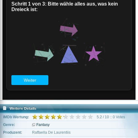
Weitere Details
IMDb Wertung:
5.2 / 10 :: 0 Votes
Genre:
Fantasy
Produzent:
Raffaella De Laurentiis