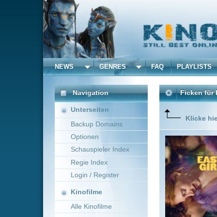
NEWS
GENRES
FAQ
PLAYLISTS
ALLE
Navigation
Ficken für Freiheit
(2025
Unterseiten
Klicke hier um diese 
Backup Domains
Optionen
Nore, a f
carefree 
Schauspieler Index
happines
Regie Index
Login / Register
Kinofilme
Alle Kinofilme
Filme
Hille Norden
Deuts
Alle Filme
Beliebte
Kinox.to speichert
keine
F