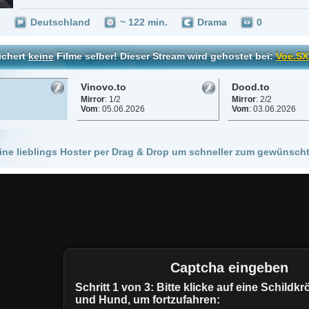
Vinovo.to
Dood.to
Mirror
: 1/2
Mirror
: 2/2
Vom
: 05.06.2026
Vom
: 03.06.2026
 Hoster per Drag & Drop um schneller zum gewünschten Stream zu kommen!