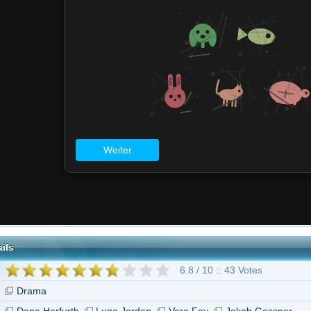
6.8 / 10 :: 43 Votes
urth
Luna Jordan
Vera Fay
Jakob Gessner
icken für Freiheit"