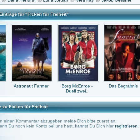
aut Farmer
Borg McEnroe -
Das Begräbnis
Was Mädchen
Duell zwei..
wollen
 Freiheit
tar abzugeben melde Dich bitte zuerst an.
in Konto bei uns hast, kannst Du Dich hier
registrieren
.
Keine Kommentare vorhanden.