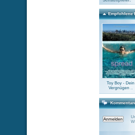
Toy Boy - Dein
Astron
Vergnügen ..
Kommentare zu Ficken für
Um einen Kommen
Wenn Du noch ke
Alle Kommentare
(0)