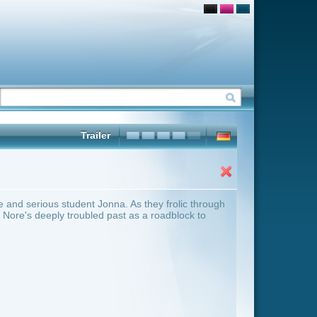
As they frolic through
 as a roadblock to
ter Übersicht umschalten