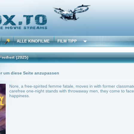
 KINOFILME
FILM TIPP
)
Trailer
Seite anzupassen
ree-spirited femme fatale, moves in with former classmate and serious student Jonna. 
one-night stands with throwaway men, they come to face Nore's deeply troubled past
s.
chland
~ 122 min.
Drama
0
ilme selber! Dieser Stream wird gehostet bei:
Voe.SX
Anbie