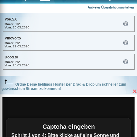
Voe.SX
Anbieter Übersicht umschalten
Voe.SX
Mirror
: 1/2
Vom
: 26.05.2026
Vinovo.to
Mirror
: 2/2
Vom
: 27.05.2026
Dood.to
Mirror
: 2/2
Vom
: 26.05.2026
Ordne Deine lieblings Hoster per Drag & Drop um schneller zum
gewünschten Stream zu kommen!