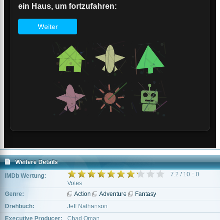
Weitere Details
7.2 / 10 :: 0
IMDb Wertung:
Votes
Genre:
Action
Adventure
Fantasy
Drehbuch:
Jeff Nathanson
Executive Producer:
Chad Oman