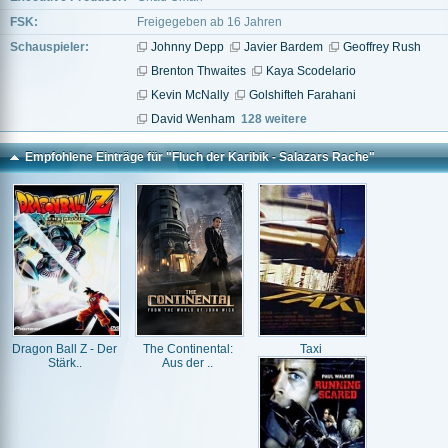
FSK:
Freigegeben ab 16 Jahren
Schauspieler:
Johnny Depp
Javier Bardem
Geoffrey Rush
Brenton Thwaites
Kaya Scodelario
Kevin McNally
Golshifteh Farahani
David Wenham
128 weitere
Empfohlene Einträge für "Fluch der Karibik - Salazars Rache"
Dragon Ball Z - Der
The Continental:
Taxi
Stärk..
Aus der ..