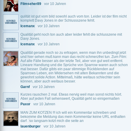
Filmseher89
vor 10 Jahren
qulität ist gut vom bild sowohl auch vom ton. Leider ist der film nicht
komplett Davy Jones in der Schlussszene fehlt.
Icemanx
vor 10 Jahren
Qualität geht noch ton auch aber leider fehlt die schlusszene mit
Davy Jones.
Icemanx
vor 10 Jahren
Qualität gerade noch so zu ertragen, wenn man ihn unbedingt jetzt
und hier sehen muß kann man das recht schmerzfrei tun. Zum Film:
Auf alle Fälle besser als der letzte Teil, aber von gut weit entfernt.
Lineare Handlung und die Sprüche von Sparrow waren auch schon
mal besser. Dafür gibts ein paar stimmige Rückblenden auf
Sparrows Leben, ein Widersehen mit alten Bekannten und die
gewohnt solide Action. Mittelmaß, hätte weitaus schlechter sein
können, aber auch weitaus besser.
Garnf
vor 10 Jahren
Kurzes rauschen 2 mal. Etwas nervig weil man sonst nichts hört.
Aber auf jeden Fall sehenswert, Qualität geht so einigermaßen
Paxor
vor 10 Jahren
MAN ZUM KOTZEN !!! ich will ein Kommentar schreiben und
bekomme die Meldung das mein Kommentar keine URL enthalten
darf . so langsam kotzt mich die seite an
lauenburger
vor 10 Jahren