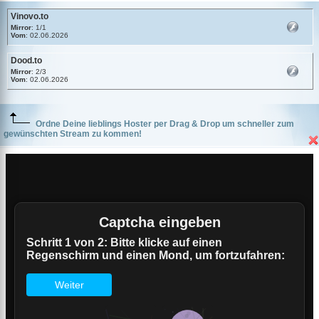
Vinovo.to
Mirror
: 1/1
Vom
: 02.06.2026
Dood.to
Mirror
: 2/3
Vom
: 02.06.2026
Ordne Deine lieblings Hoster per Drag & Drop um schneller zum
gewünschten Stream zu kommen!