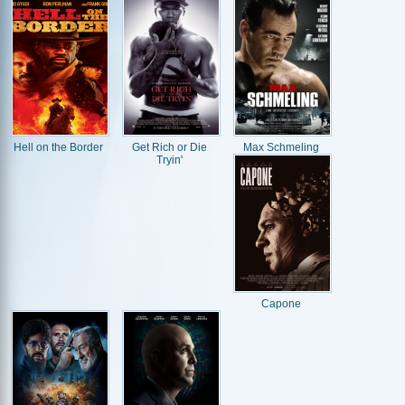
Hell on the Border
Get Rich or Die
Max Schmeling
Tryin'
Capone