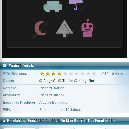
Weitere Details
IMDb Wertung:
4 / 10 :: 0 Votes
Genre:
Biografie
Thriller
Kriegsfilm
Roman:
Richard Bausch
Produzent:
Richard Bullock
Executive Producer:
Alastair Burlingham
FSK:
Freigegeben ab 16 Jahren
Empfohlene Einträge für "Leave No Man Behind - Der Feind in den
eigenen Reihen"