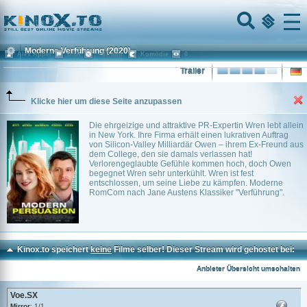
Home
Menu
Moderne Verführung
(2020)
Alex Appel
USA
~ 87 min.
Komödie
0
Trailer
Klicke hier um diese Seite anzupassen
Die ehrgeizige und attraktive PR-Expertin Wren lebt allein
in New York. Ihre Firma erhält einen lukrativen Auftrag
von Silicon-Valley Milliardär Owen – ihrem Ex-Freund aus
dem College, den sie damals verlassen hat!
Verlorengeglaubte Gefühle kommen hoch, doch Owen
begegnet Wren sehr unterkühlt. Wren ist fest
entschlossen, um seine Liebe zu kämpfen. Moderne
RomCom nach Jane Austens Klassiker "Verführung".
Kinox.to speichert
keine
Filme selber! Dieser Stream wird gehostet bei:
Voe.SX
Anbieter Übersicht umschalten
Voe.SX
Mirror
: 1/1