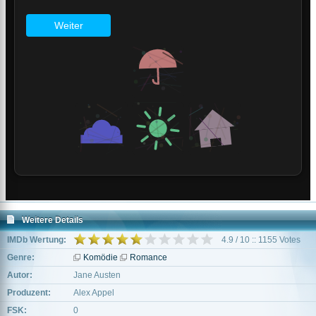
Weitere Details
IMDb Wertung:
4.9 / 10 :: 1155 Votes
Genre:
Komödie
Romance
Autor:
Jane Austen
Produzent:
Alex Appel
FSK:
0