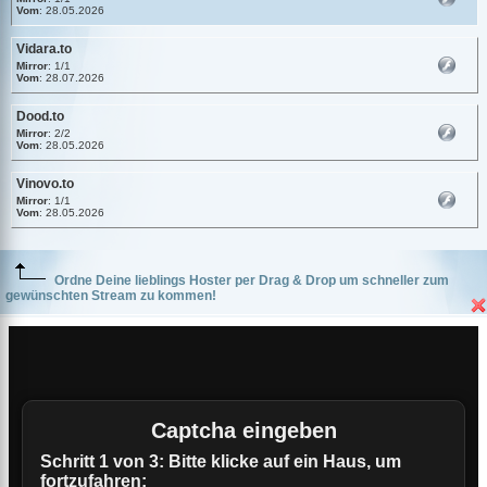
Vom
: 28.05.2026
Vidara.to
Mirror
: 1/1
Vom
: 28.07.2026
Dood.to
Mirror
: 2/2
Vom
: 28.05.2026
Vinovo.to
Mirror
: 1/1
Vom
: 28.05.2026
Ordne Deine lieblings Hoster per Drag & Drop um schneller zum
gewünschten Stream zu kommen!