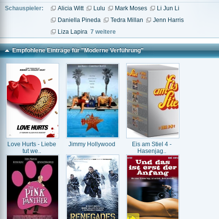
Schauspieler:
Alicia Witt
Lulu
Mark Moses
Li Jun Li
Daniella Pineda
Tedra Millan
Jenn Harris
Liza Lapira
7 weitere
Empfohlene Einträge für "Moderne Verführung"
Love Hurts - Liebe
Jimmy Hollywood
Eis am Stiel 4 -
tut we..
Hasenjag..