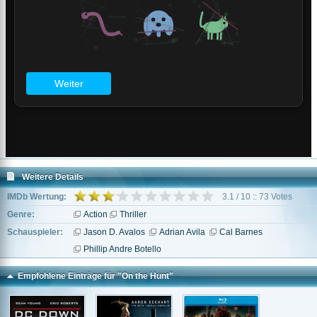
Weitere Details
IMDb Wertung:
3.1 / 10 :: 73 Votes
Genre:
Action
Thriller
Schauspieler:
Jason D. Avalos
Adrian Avila
Cal Barnes
Phillip Andre Botello
Empfohlene Einträge für "On the Hunt"