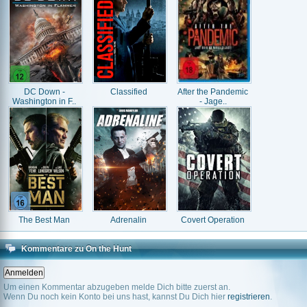
DC Down -
Classified
After the Pandemic
Washington in F..
- Jage..
The Best Man
Adrenalin
Covert Operation
Kommentare zu On the Hunt
Um einen Kommentar abzugeben melde Dich bitte zuerst an.
Wenn Du noch kein Konto bei uns hast, kannst Du Dich hier
registrieren
.