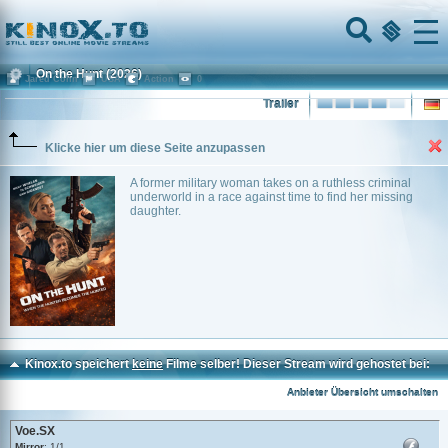
Home
Menu
On the Hunt
(2026)
Jared Cohn
USA
Action
0
Trailer
Klicke hier um diese Seite anzupassen
A former military woman takes on a ruthless criminal
underworld in a race against time to find her missing
daughter.
Kinox.to speichert
keine
Filme selber! Dieser Stream wird gehostet bei:
Voe.SX
Anbieter Übersicht umschalten
Voe.SX
Mirror
: 1/1