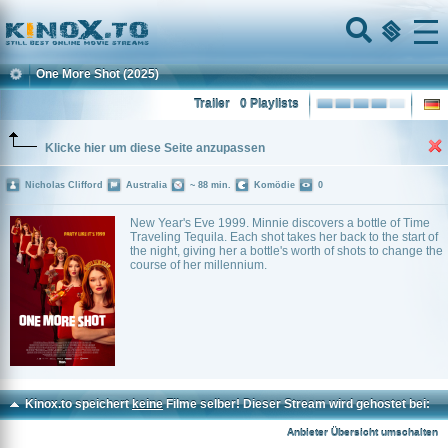
Home
Menu
One More Shot
(2025)
Trailer
0 Playlists
Klicke hier um diese Seite anzupassen
Nicholas Clifford
Australia
~ 88 min.
Komödie
0
New Year's Eve 1999. Minnie discovers a bottle of Time
Traveling Tequila. Each shot takes her back to the start of
the night, giving her a bottle's worth of shots to change the
course of her millennium.
Kinox.to speichert
keine
Filme selber! Dieser Stream wird gehostet bei:
Voe.SX
Anbieter Übersicht umschalten