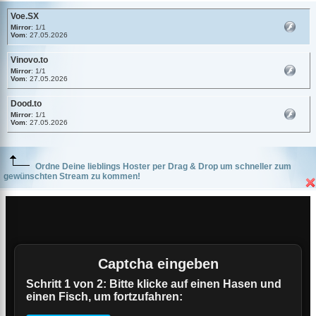
Voe.SX
Mirror
: 1/1
Vom
: 27.05.2026
Vinovo.to
Mirror
: 1/1
Vom
: 27.05.2026
Dood.to
Mirror
: 1/1
Vom
: 27.05.2026
Ordne Deine lieblings Hoster per Drag & Drop um schneller zum
gewünschten Stream zu kommen!