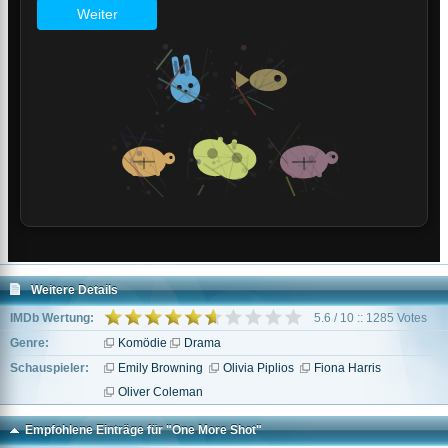
Weitere Details
IMDb Wertung:
5.6 / 10 :: 1285 Votes
Genre:
Komödie
Drama
Schauspieler:
Emily Browning
Olivia Piplios
Fiona Harris
Oliver Coleman
Empfohlene Einträge für "One More Shot"