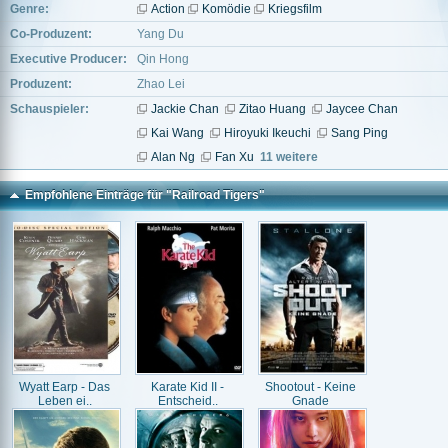
Genre:
Action
Komödie
Kriegsfilm
Co-Produzent:
Yang Du
Executive Producer:
Qin Hong
Produzent:
Zhao Lei
Schauspieler:
Jackie Chan
Zitao Huang
Jaycee Chan
Kai Wang
Hiroyuki Ikeuchi
Sang Ping
Alan Ng
Fan Xu
11 weitere
Empfohlene Einträge für "Railroad Tigers"
Wyatt Earp - Das
Karate Kid II -
Shootout - Keine
Leben ei..
Entscheid..
Gnade