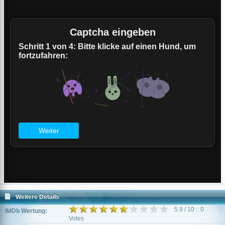
Weitere Details
5.9 / 10 :: 0
IMDb Wertung:
Votes