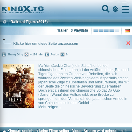
Home
Menu
Railroad Tigers
(2016)
Trailer
0 Playlists
Klicke hier um diese Seite anzupassen
Sheng Ding
~ 124 min.
Action
0
Ma Yun (Jackie Chan), ein Schaffner bei der
chinesischen Eisenbahn, ist der Anführer einer „Railroad
Tigers“ genannten Gruppe von Rebellen, die sich
während des Zweiten Weltkriegs darauf spezialisiert hat,
japanische Züge zu überfallen und auszurauben, um mit
der Beute die chinesische Bevölkerung zu ernähren.
Doch erst als ihnen der chinesische Soldat Da Guo
(Darren Wang) den Auftrag gibt, eine Brücke zu
sprengen, um den Vormarsch der japanischen Armee in
von China kontrolliertem Gebiet...
Mehr zeigen...
Kinox.to speichert
keine
Filme selber! Dieser Stream wird gehostet bei: