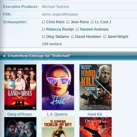
Executive Producer:
Michael Tadross
FSK:
keine Jugendfreigabe
Schauspieler:
Chris Klein
Jean Reno
LL Cool J
Rebecca Romijn
Naveen Andrews
Oleg Taktarov
David Hemblen
Janet Wright
109 weitere
Empfohlene Einträge für "Rollerball"
Gang of Roses
L.A. Queens
Hard Kill