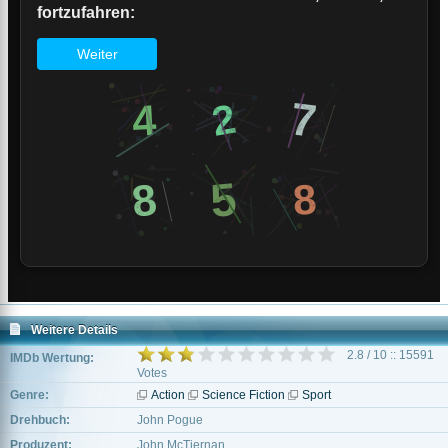
Weitere Details
2.8 / 10 :: 15591
IMDb Wertung:
Votes
Genre:
Action
Science Fiction
Sport
Drehbuch:
John Pogue
Produzent:
John McTiernan