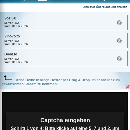
Voe.SX
Anbieter Übersicht umschalten
Voe.SX
Mirror
: 1/2
Vom
: 01.06.2026
Vinovo.to
Mirror
: 1/2
Vom
: 01.06.2026
Dood.to
Mirror
: 1/2
Vom
: 01.06.2026
Ordne Deine lieblings Hoster per Drag & Drop um schneller zum
gewünschten Stream zu kommen!