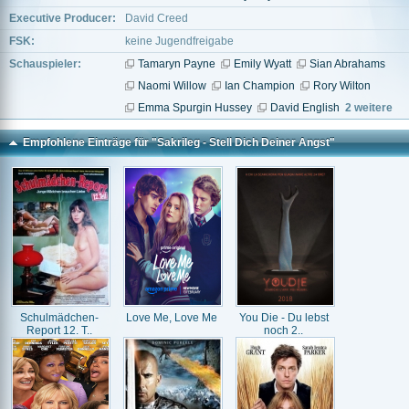
Executive Producer:
David Creed
FSK:
keine Jugendfreigabe
Schauspieler:
Tamaryn Payne
Emily Wyatt
Sian Abrahams
Naomi Willow
Ian Champion
Rory Wilton
Emma Spurgin Hussey
David English
2 weitere
Empfohlene Einträge für "Sakrileg - Stell Dich Deiner Angst"
Schulmädchen-
Love Me, Love Me
You Die - Du lebst
Report 12. T..
noch 2..