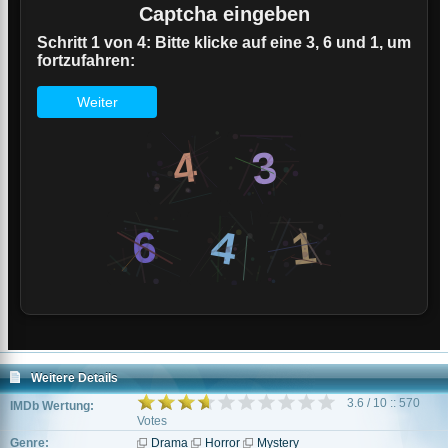
Weitere Details
3.6 / 10 :: 570
IMDb Wertung:
Votes
Genre:
Drama
Horror
Mystery