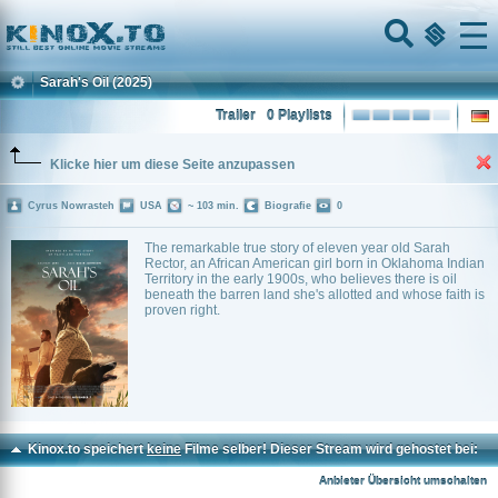
Home
Menu
Sarah's Oil
(2025)
Trailer
0 Playlists
Klicke hier um diese Seite anzupassen
Cyrus Nowrasteh
USA
~ 103 min.
Biografie
0
The remarkable true story of eleven year old Sarah
Rector, an African American girl born in Oklahoma Indian
Territory in the early 1900s, who believes there is oil
beneath the barren land she's allotted and whose faith is
proven right.
Kinox.to speichert
keine
Filme selber! Dieser Stream wird gehostet bei:
Voe.SX
Anbieter Übersicht umschalten