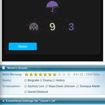
Weitere Details
IMDb Wertung:
6.9 / 10 :: 2468 Votes
Genre:
Biografie
Drama
History
Schauspieler:
Zachary Levi
Naya Desir-Johnson
Sonequa Martin
Garret Dillahunt
Empfohlene Einträge für "Sarah's Oil"