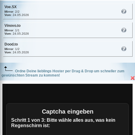
Voe.SX
Mirror
: 2/2
Vom
: 24.05.2026
Vinovo.to
Mirror
: 1/1
Vom
: 24.05.2026
Dood.to
Mirror
: 1/2
Vom
: 24.05.2026
Ordne Deine lieblings Hoster per Drag & Drop um schneller zum
gewünschten Stream zu kommen!