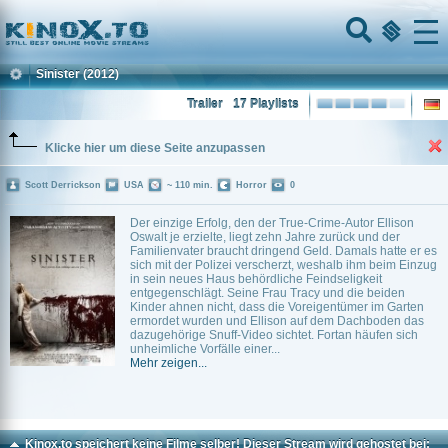
Home
Menu
Sinister
(2012)
Trailer
17 Playlists
Klicke hier um diese Seite anzupassen
Scott Derrickson
USA
~ 110 min.
Horror
0
Der einzige Erfolg, den der True-Crime-Autor Ellison
Oswalt je erzielte, liegt zehn Jahre zurück und der
Familienvater braucht dringend Geld. Damals hatte er es
sich mit der Polizei verscherzt, weshalb ihm beim Einzug
in sein neues Haus behördliche Feindseligkeit
entgegenschlägt. Seine Frau Tracy und die beiden
Kinder ahnen nicht, dass die Voreigentümer im Garten
ermordet wurden und Ellison auf dem Dachboden das
dazugehörige Snuff-Video sichtet. Fortan häufen sich
unheimliche Vorfälle einer...
Mehr zeigen...
Kinox.to speichert
keine
Filme selber! Dieser Stream wird gehostet bei: