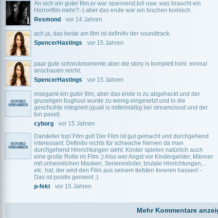
An sich ein guter film,er war spannend,toll usw. was braucht ein
Horrorfilm mehr?:-) aber das ende war ein bischen komisch
Resmond
vor 14 Jahren
ach ja, das beste am film ist definitiv der soundtrack.
SpencerHastings
vor 15 Jahren
paar gute schreckmomente aber die story is komplett hohl. einmal
anschauen reicht.
SpencerHastings
vor 15 Jahren
insegamt ein guter film, aber das ende is zu abgehackt und der
gruseligen bughuul wurde zu wenig eingesetzt und in die
geschcihte integriert (quali is mittelmäßig bei streamcloud und der
ton passt)
cyborg
vor 15 Jahren
Darsteller top! Film gut! Der Film ist gut gemacht und durchgehend
interessant. Definitiv nichts für schwache Nerven da man
durchgehend Hinrichtungen sieht. Kinder spielen natürlich auch
eine große Rolle im Film ;) Also wer Angst vor Kindergeister, Männer
mit unheimlichen Masken, Serienmörder, brutale Hinrichtungen,..
etc. hat, der wird den Film aus seinem tiefsten Inneren hassen! -
Das ist positiv gemeint ;)
p-fekt
vor 15 Jahren
Mehr Kommentare anzei