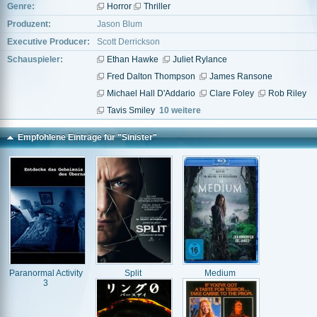
Genre:
Horror
Thriller
Produzent:
Jason Blum
Executive Producer:
Scott Derrickson
Schauspieler:
Ethan Hawke
Juliet Rylance
Fred Dalton Thompson
James Ransone
Michael Hall D'Addario
Clare Foley
Rob Riley
Tavis Smiley
10 weitere
Empfohlene Einträge für "Sinister"
Paranormal Activity
Split
Medium
3