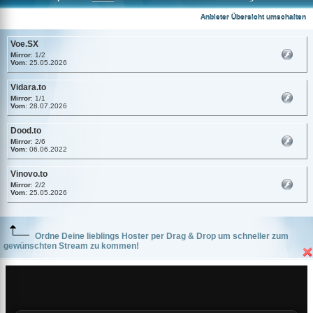
Voe.SX
Anbieter Übersicht umschalten
Voe.SX
Mirror
: 1/2
Vom
: 25.05.2026
Vidara.to
Mirror
: 1/1
Vom
: 28.07.2026
Dood.to
Mirror
: 2/6
Vom
: 06.06.2022
Vinovo.to
Mirror
: 2/2
Vom
: 25.05.2026
Ordne Deine lieblings Hoster per Drag & Drop um schneller zum
gewünschten Stream zu kommen!