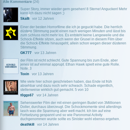
Alle Kommentare
(24)
Super Story, immer wieder gern gesehen! 8 Sterne! Angucken! Mehr
kann ich dazu nicht sagen ;)
Skalli
vor 12 Jahren
Einer der besten Horrorfilme die ich je geguckt habe. Die herrlich
düstere Stimmung packt einen nach wenigen Minuten und lässt bis
zum Schluss nicht mehr los. Es entsteht keine Langeweile und die
Schock-Effekte sitzen, auch wenn der Grusel in diesem Film über
die Schock-Effekte hinausgeht, allein schon wegen dieser düsteren
Stimmung.
GK777
vor 13 Jahren
der Film ist nicht schlecht. Gute Spannung bis zum Ende, aber
jenes ist auf einmal apprupt. Ethan Hawk spielt eine gute Rolle.
Note: 3
Toxin
vor 13 Jahren
Wie viele hier schon geschrieben haben, das Ende ist früh
absehbar und dazu noch sehr schwach. Schade eigentlich,
stellenweise wirklich gut gemacht. 5 von 10
t0ggs67
vor 14 Jahren
Sehenswerter Film der mit einen geringen Budet von 3Millionen
Doller, durchaus überzeugt. Die Schockmomente sind allerdings
lasch was die Spannung aber wett macht. Ich bin auf eine
Fortsetzung gespannt und so wie Paronomal Activity
duchgenommen wurde sollte es Sinister wohl ebenso ergehen.
deathkill
vor 14 Jahren