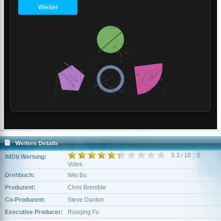
Weitere Details
5.3 / 10 :: 0
IMDb Wertung:
Votes
Drehbuch:
Wei Bu
Produzent:
Chris Bremble
Co-Produzent:
Steve Danton
Executive Producer:
Ruoqing Fu