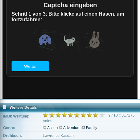
Weitere Details
9 / 10 :: 317275
IMDb Wertung:
Votes
Genre:
Action
Adventure
Family
Drehbuch:
Lawrence Kasdan