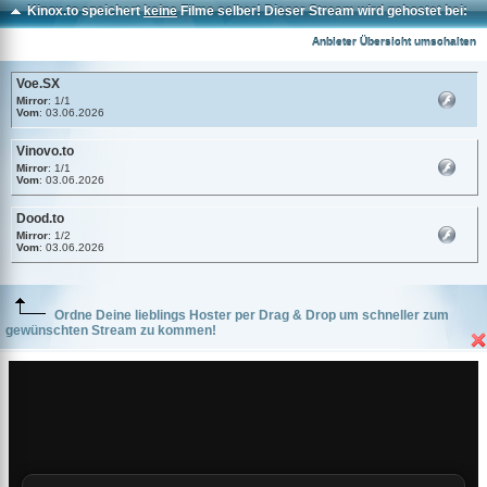
Kinox.to speichert
keine
Filme selber! Dieser Stream wird gehostet bei:
Voe.SX
Anbieter Übersicht umschalten
Voe.SX
Mirror
: 1/1
Vom
: 03.06.2026
Vinovo.to
Mirror
: 1/1
Vom
: 03.06.2026
Dood.to
Mirror
: 1/2
Vom
: 03.06.2026
Ordne Deine lieblings Hoster per Drag & Drop um schneller zum
gewünschten Stream zu kommen!