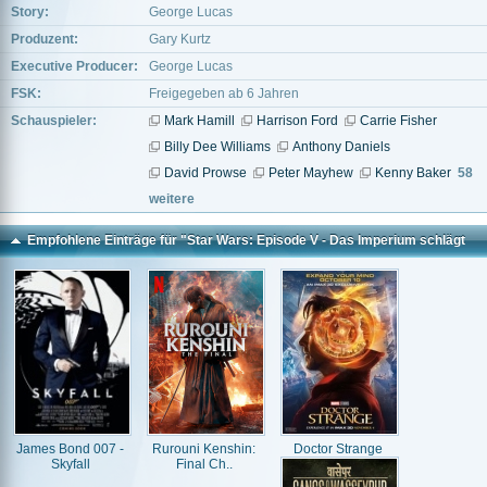
Story:
George Lucas
Produzent:
Gary Kurtz
Executive Producer:
George Lucas
FSK:
Freigegeben ab 6 Jahren
Schauspieler:
Mark Hamill
Harrison Ford
Carrie Fisher
Billy Dee Williams
Anthony Daniels
David Prowse
Peter Mayhew
Kenny Baker
58
weitere
Empfohlene Einträge für "Star Wars: Episode V - Das Imperium schlägt
zurück"
James Bond 007 -
Rurouni Kenshin:
Doctor Strange
Skyfall
Final Ch..