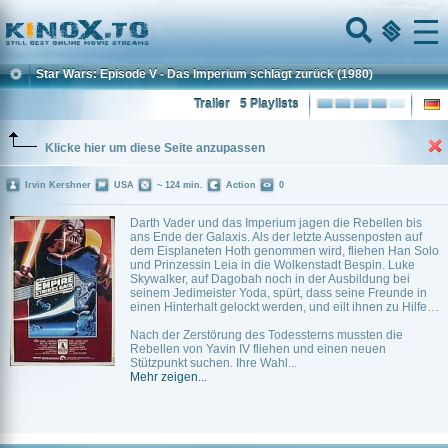
Home
Menu
Star Wars: Episode V - Das Imperium schlägt zurück
(1980)
Trailer
5 Playlists
Klicke hier um diese Seite anzupassen
Irvin Kershner
USA
~ 124 min.
Action
0
Darth Vader und das Imperium jagen die Rebellen bis
ans Ende der Galaxis. Als der letzte Aussenposten auf
dem Eisplaneten Hoth genommen wird, fliehen Han Solo
und Prinzessin Leia in die Wolkenstadt Bespin. Luke
Skywalker, auf Dagobah noch in der Ausbildung bei
seinem Jedimeister Yoda, spürt, dass seine Freunde in
einen Hinterhalt gelockt werden, und eilt ihnen zu Hilfe…
Nach der Zerstörung des Todessterns mussten die
Rebellen von Yavin IV fliehen und einen neuen
Stützpunkt suchen. Ihre Wahl...
Mehr zeigen...