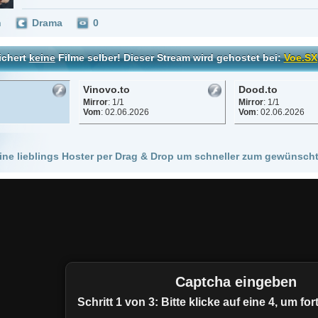
Vinovo.to
Dood.to
Mirror
: 1/1
Mirror
: 1/1
Vom
: 02.06.2026
Vom
: 02.06.2026
 Hoster per Drag & Drop um schneller zum gewünschten Stream zu kommen!