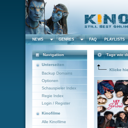
NEWS
GENRES
FAQ
PLAYLISTS
ALLE
Navigation
Tage wie diese
(2019)
Unterseiten
Klicke hier um diese 
Backup Domains
Optionen
Heiligabe
bei ein 
Schauspieler Index
John Gre
Regie Index
jeweils 
Login / Register
Kinofilme
Alle Kinofilme
Filme
Luke Snellin
Drama
Alle Filme
Beliebte
Kinox.to speichert
keine
F