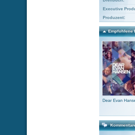
Dear Evan Hansen
John 
Ba
Kommentare zu Tage wie
Um einen Kommen
Wenn Du noch ke
Alle Kommentare
(0)