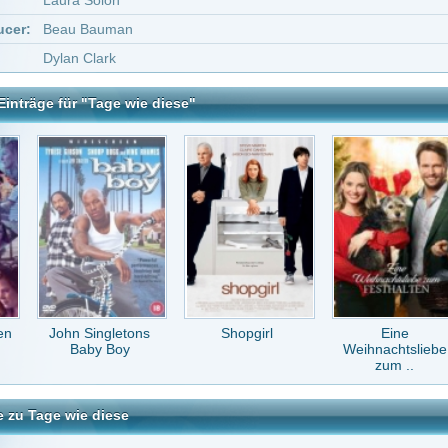
Singletons
Shopgirl
Eine
Ein himmlischer
by Boy
Weihnachtsliebe
Sünder
zum ..
 diese
tar abzugeben melde Dich bitte zuerst an.
in Konto bei uns hast, kannst Du Dich hier
registrieren
.
Keine Kommentare vorhanden.