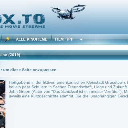
 KINOFILME
FILM TIPP
Trailer
Seite anzupassen
nd in der fiktiven amerikanischen Kleinstadt Gracetown: Ein Schneesturm fegt durch 
paar Schülern in Sachen Freundschaft, Liebe und Zukunft Einiges ins Rollen… Jugen
en (Autor von "Das Schicksal ist ein mieser Verräter"), Maureen Johnson und Laure
eine Kurzgeschichte stammt. Die drei unabhängigen Geschichten sind ineinander ver
0
ilme selber! Dieser Stream wird gehostet bei:
Voe.SX
Anbie