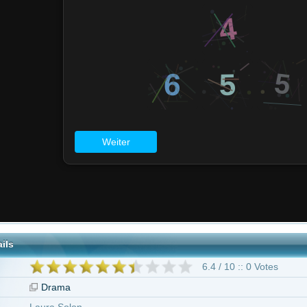
6.4 / 10 :: 0 Votes
ma
Solon
Bauman
lark
Tage wie diese"