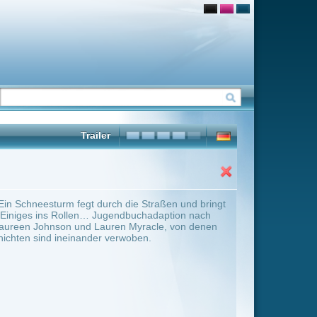
die Straßen und bringt
dbuchadaption nach
n Myracle, von denen
woben.
ter Übersicht umschalten