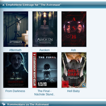
Empfohlene Einträge für "The Astronaut"
Aftermath
Awoken
Ash
From Darkness
The Final -
Hell Baby
Nächste Stund..
Kommentare zu The Astronaut