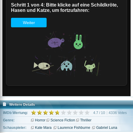
Weitere Details
IMDb Wertung:
4.7 / 10 :: 4336 Votes
Genre:
Horror
Science Fiction
Thriller
Schauspieler:
Kate Mara
Laurence Fishburne
Gabriel Luna