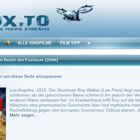
 KINOFILME
FILM TIPP
Fantasie
(2006)
Trailer
0 Playlists
Seite anzupassen
les, 1915. Der Stuntman Roy Walker (Lee Pace) liegt nach einem missglückten Stunt
 als die gebrochenen Beine schmerzt ihn jedoch der Verlust seiner großen Liebe, die
ann verlassen hat. Im Krankenhaus trifft Roy auf die kleine Alexandria (Catinca Unt
eine phantastische Geschichte über fünf mythische Helden zu erzählen, die gemein
dzug gegen den korrupten Gouverneur Odious planen. Je weiter...
en...
India
~ 117 min.
Adventure
0
ilme selber! Dieser Stream wird gehostet bei:
Voe.SX
Anbie