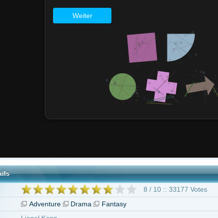
8 / 10 :: 33177 Votes
nture
Drama
Fantasy
 Kopp
ngh
geben ab 16 Jahren
nca Untaru
Justine Waddell
Lee Pace
Kim Uylenbroek
Aiden Lithgow
ld France
Andrew Roussouw
22 weitere
The Fall - Im Reich der Fantasie"