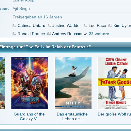
ans of the
Das erstaunliche
Der große Wolf ruft
Das
axy V..
Leben de..
Dschungelbuch
 Im Reich der Fantasie
tar abzugeben melde Dich bitte zuerst an.
in Konto bei uns hast, kannst Du Dich hier
registrieren
.
Keine Kommentare vorhanden.