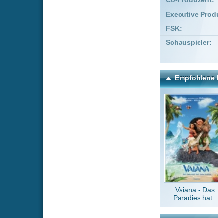
Vaiana - Das
Guardi
Paradies hat..
Gal
Kommentare zu The Fall -
Um einen Kommen
Wenn Du noch ke
Alle Kommentare
(0)