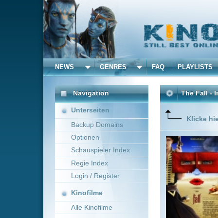
NEWS
GENRES
FAQ
PLAYLISTS
ALLE
Navigation
The Fall - Im Reich der 
Unterseiten
Klicke hier um diese 
Backup Domains
Optionen
Los Ange
schlimmer
Schauspieler Index
anderen M
Regie Index
Mädchen 
Rachefel
Login / Register
Mehr zeig
Kinofilme
Alle Kinofilme
Filme
Tarsem Singh
USA, 
Alle Filme
Beliebte
Kinox.to speichert
keine
F