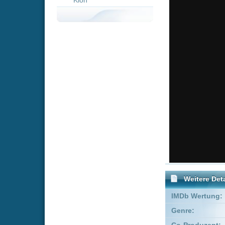
Weitere Details
IMDb Wertung:
Genre:
Adve
Co-Produzent:
Lionel
Executive Producer:
Ajit Si
FSK:
Freige
Schauspieler:
Cati
Rona
Empfohlene Einträge für "