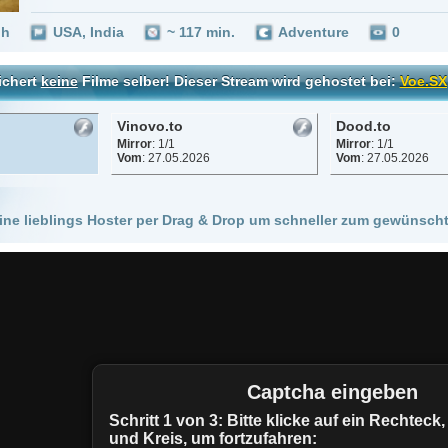
Vinovo.to
Dood.to
Mirror
: 1/1
Mirror
: 1/1
Vom
: 27.05.2026
Vom
: 27.05.2026
 Hoster per Drag & Drop um schneller zum gewünschten Stream zu kommen!