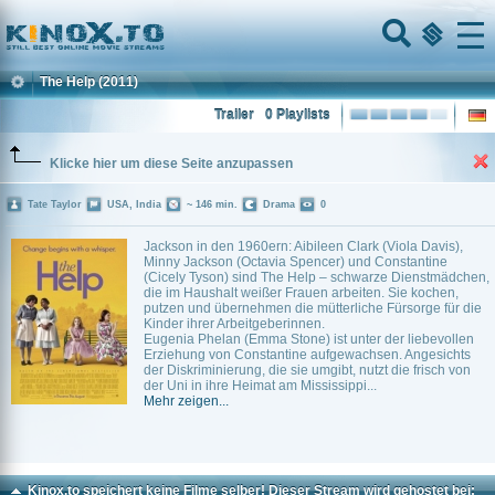
Home
Menu
The Help
(2011)
Trailer
0 Playlists
Klicke hier um diese Seite anzupassen
Tate Taylor
USA, India
~ 146 min.
Drama
0
Jackson in den 1960ern: Aibileen Clark (Viola Davis),
Minny Jackson (Octavia Spencer) und Constantine
(Cicely Tyson) sind The Help – schwarze Dienstmädchen,
die im Haushalt weißer Frauen arbeiten. Sie kochen,
putzen und übernehmen die mütterliche Fürsorge für die
Kinder ihrer Arbeitgeberinnen.
Eugenia Phelan (Emma Stone) ist unter der liebevollen
Erziehung von Constantine aufgewachsen. Angesichts
der Diskriminierung, die sie umgibt, nutzt die frisch von
der Uni in ihre Heimat am Mississippi...
Mehr zeigen...
Kinox.to speichert
keine
Filme selber! Dieser Stream wird gehostet bei: