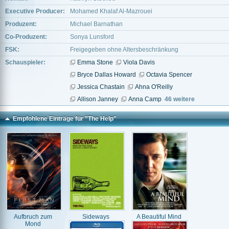
Executive Producer:
Mohamed Khalaf Al-Mazrouei
Produzent:
Michael Barnathan
Co-Produzent:
Sonya Lunsford
FSK:
Freigegeben ohne Altersbeschränkung
Schauspieler:
Emma Stone
Viola Davis
Bryce Dallas Howard
Octavia Spencer
Jessica Chastain
Ahna O'Reilly
Allison Janney
Anna Camp
46 weitere
Empfohlene Einträge für "The Help"
Aufbruch zum
Sideways
A Beautiful Mind
Mond