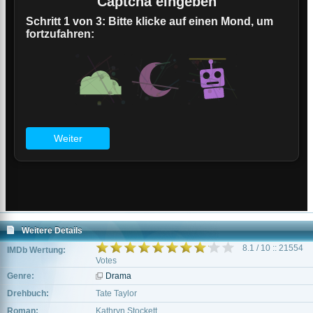
Weitere Details
8.1 / 10 :: 21554
IMDb Wertung:
Votes
Genre:
Drama
Drehbuch:
Tate Taylor
Roman:
Kathryn Stockett