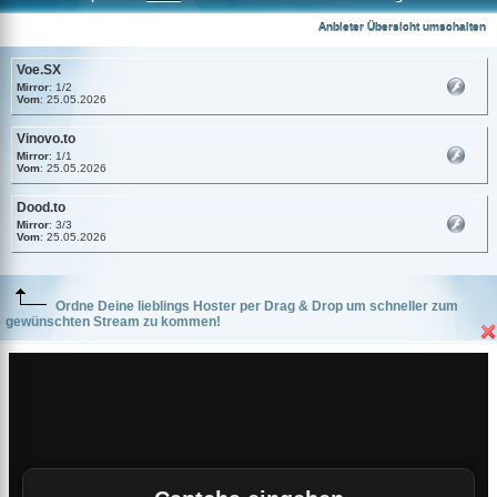
Voe.SX
Anbieter Übersicht umschalten
Voe.SX
Mirror
: 1/2
Vom
: 25.05.2026
Vinovo.to
Mirror
: 1/1
Vom
: 25.05.2026
Dood.to
Mirror
: 3/3
Vom
: 25.05.2026
Ordne Deine lieblings Hoster per Drag & Drop um schneller zum
gewünschten Stream zu kommen!