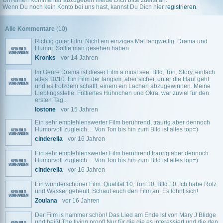
Um einen Kommentar abzugeben melde Dich bitte zuerst an.
Wenn Du noch kein Konto bei uns hast, kannst Du Dich hier
registrieren
.
Alle Kommentare
(10)
Richtig guter Film. Nicht ein einziges Mal langweilig. Drama und
Humor. Sollte man gesehen haben
Kronks
vor 14 Jahren
Im Genre Drama ist dieser Film a must see. Bild, Ton, Story, einfach
alles 10/10. Ein Film der langsm, aber sicher, unter die Haut geht
und es trotzdem schafft, einem ein Lachen abzugewinnen. Meine
Lieblingsstelle: Frittiertes Hühnchen und Okra, war zuviel für den
ersten Tag...
lostone
vor 15 Jahren
Ein sehr empfehlenswerter Film berührend, traurig aber dennoch
Humorvoll zugleich… Von Ton bis hin zum Bild ist alles top=)
cinderella
vor 16 Jahren
Ein sehr empfehlenswerter Film berührend,traurig aber dennoch
Humorvoll zugleich… Von Ton bis hin zum Bild ist alles top=)
cinderella
vor 16 Jahren
Ein wunderschöner Film. Qualität:10, Ton:10, Bild:10. Ich habe Rotz
und Wasser geheult. Schaut euch den Film an. Es lohnt sich!
Zoulana
vor 16 Jahren
Der Film is hammer schön! Das Lied am Ende ist von Mary J Blidge
und heißt The living proof! Nur für die die es interessiert und die den