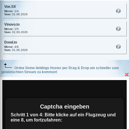
Voe.SX
Mirror
: 1/4
Vom
: 01.06.2026
Vinovo.to
Mirror
: 1/5
Vom
: 01.06.2026
Dood.to
Mirror
: 4/6
Vom
: 01.06.2026
Ordne Deine lieblings Hoster per Drag & Drop um schneller zum
gewünschten Stream zu kommen!