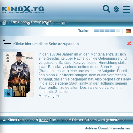
Home
Menu
The Unholy Trinity
(2025)
Richard Gray
~ 95 min.
Action
0
Trailer
Klicke hier um diese Seite anzupassen
In den 1870er Jahren im wilden Montana entfaltet sich
eine Geschichte über Rache, dunkle Geheimnisse und
vergessene Schätze. Kurz vor seiner Hinrichtung stellt
Isaac Broadway seinem entfremdeten Sohn Henry
(Brandon Lessard) eine unvorstellbare Aufgabe: Er soll
den Mann zur Strecke bringen, dem er ein Verbrechen
anhängt, das er nie begangen hat. Also begibt sich Henry
in die abgelegene Stadt Trinity, in der Hoffnung seinem
Vater endlich zu gefallen. Doch als er dort ankommt,
nimmt die Situation...
Mehr zeigen...
Kinox.to speichert
keine
Filme selber! Dieser Stream wird gehostet bei:
Voe.SX
Anbieter Übersicht umschalten