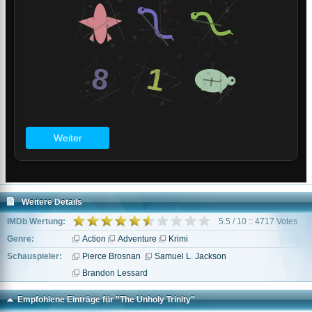
Weitere Details
IMDb Wertung:
5.5 / 10 :: 4717 Votes
Genre:
Action
Adventure
Krimi
Schauspieler:
Pierce Brosnan
Samuel L. Jackson
Brandon Lessard
Empfohlene Einträge für "The Unholy Trinity"