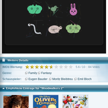
Weitere Details
IMDb Wertung:
5.6 / 10 :: 84 Votes
Genre:
Family
Fantasy
Schauspieler:
Eugen Bauder
Moritz Bleibtreu
Emil Bloch
Empfohlene Einträge für "Woodwalkers 2"