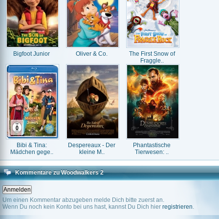
Bigfoot Junior
Oliver & Co.
The First Snow of
Fraggle..
Bibi & Tina:
Despereaux - Der
Phantastische
Mädchen gege..
kleine M..
Tierwesen: ..
Kommentare zu Woodwalkers 2
Um einen Kommentar abzugeben melde Dich bitte zuerst an.
Wenn Du noch kein Konto bei uns hast, kannst Du Dich hier
registrieren
.