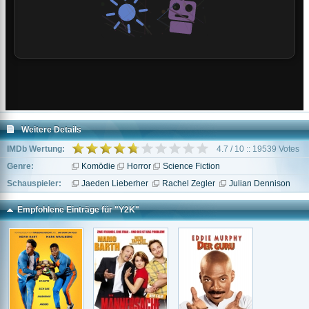
Weitere Details
IMDb Wertung:
4.7 / 10 :: 19539 Votes
Genre:
Komödie
Horror
Science Fiction
Schauspieler:
Jaeden Lieberher
Rachel Zegler
Julian Dennison
Empfohlene Einträge für "Y2K"