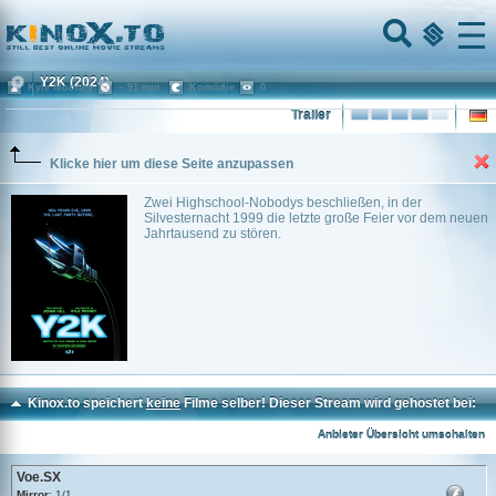
Home
Menu
Y2K
(2024)
Kyle Mooney
~ 91 min.
Komödie
0
Trailer
Klicke hier um diese Seite anzupassen
Zwei Highschool-Nobodys beschließen, in der
Silvesternacht 1999 die letzte große Feier vor dem neuen
Jahrtausend zu stören.
Kinox.to speichert
keine
Filme selber! Dieser Stream wird gehostet bei:
Voe.SX
Anbieter Übersicht umschalten
Voe.SX
Mirror
: 1/1