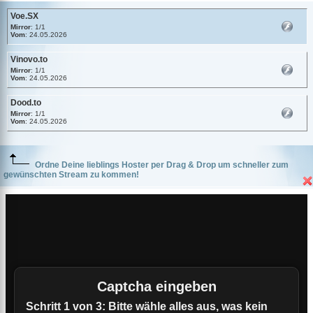
Voe.SX
Mirror
: 1/1
Vom
: 24.05.2026
Vinovo.to
Mirror
: 1/1
Vom
: 24.05.2026
Dood.to
Mirror
: 1/1
Vom
: 24.05.2026
Ordne Deine lieblings Hoster per Drag & Drop um schneller zum
gewünschten Stream zu kommen!