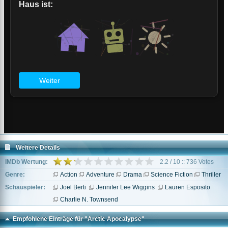
Weitere Details
IMDb Wertung:
2.2 / 10 :: 736 Votes
Genre:
Action
Adventure
Drama
Science Fiction
Thriller
Schauspieler:
Joel Berti
Jennifer Lee Wiggins
Lauren Esposito
Charlie N. Townsend
Empfohlene Einträge für "Arctic Apocalypse"