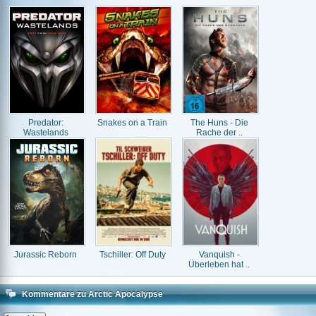
Predator:
Snakes on a Train
The Huns - Die
Wastelands
Rache der ..
Jurassic Reborn
Tschiller: Off Duty
Vanquish -
Überleben hat ..
Kommentare zu Arctic Apocalypse