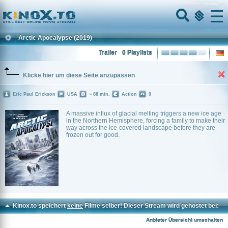
Home
Menu
Arctic Apocalypse
(2019)
Trailer
0 Playlists
Klicke hier um diese Seite anzupassen
Eric Paul Erickson
USA
~ 88 min.
Action
0
A massive influx of glacial melting triggers a new ice age
in the Northern Hemisphere, forcing a family to make their
way across the ice-covered landscape before they are
frozen out for good.
Kinox.to speichert
keine
Filme selber! Dieser Stream wird gehostet bei:
Voe.SX
Anbieter Übersicht umschalten