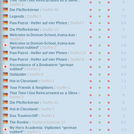
That Time I Got Reincarnated as a Slime :
8
Staffel 2
Die Pfefferkörner :
Staffel 20
6
Legends :
Staffel 1
7.9
Paw Patrol - Helfer auf vier Pfoten :
Staffel 7
6.6
Die Pfefferkörner :
Staffel 13
6
Welcome to Demon-School, Iruma-kun :
7.6
Staffel 1
Welcome to Demon-School, Iruma-kun
7.6
*german subbed* :
Staffel 2
Paw Patrol - Helfer auf vier Pfoten :
Staffel 10
6.6
Paw Patrol - Helfer auf vier Pfoten :
Staffel 9
6.6
Ascendance of a Bookworm *german
7.8
subbed* :
Staffel 2
Outlander :
Staffel 8
8.8
Hot in Cleveland :
Staffel 5
7.2
Your Friends & Neighbors :
Staffel 1
7.7
That Time I Got Reincarnated as a Slime :
8
Staffel 3
Die Pfefferkörner :
Staffel 21
6
Hot in Cleveland :
Staffel 3
7.2
Das Traumschiff :
Staffel 1
3
The Rookie :
Staffel 8 Episode 12
8.1
My Hero Academia: Vigilantes *german
7.2
subbed* :
Staffel 1