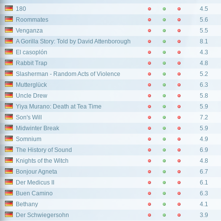
180
4.5
Roommates
5.6
Venganza
5.5
A Gorilla Story: Told by David Attenborough
8.1
El casoplón
4.3
Rabbit Trap
4.8
Slasherman - Random Acts of Violence
5.2
Mutterglück
6.3
Uncle Drew
5.8
Yiya Murano: Death at Tea Time
5.9
Son's Will
7.2
Midwinter Break
5.9
Somnium
4.9
The History of Sound
6.9
Knights of the Witch
4.8
Bonjour Agneta
6.7
Der Medicus II
6.1
Buen Camino
6.3
Bethany
4.1
Der Schwiegersohn
3.9