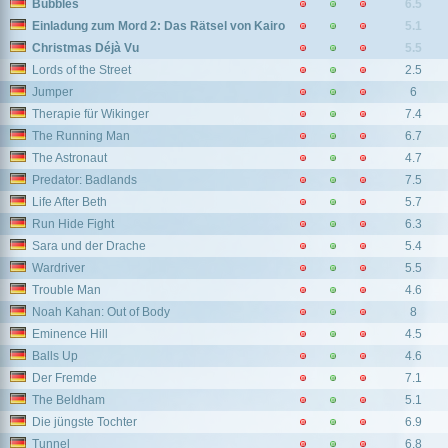
Bubbles
6.5
Einladung zum Mord 2: Das Rätsel von Kairo
5.1
Christmas Déjà Vu
5.5
Lords of the Street
2.5
Jumper
6
Therapie für Wikinger
7.4
The Running Man
6.7
The Astronaut
4.7
Predator: Badlands
7.5
Life After Beth
5.7
Run Hide Fight
6.3
Sara und der Drache
5.4
Wardriver
5.5
Trouble Man
4.6
Noah Kahan: Out of Body
8
Eminence Hill
4.5
Balls Up
4.6
Der Fremde
7.1
The Beldham
5.1
Die jüngste Tochter
6.9
Tunnel
6.8