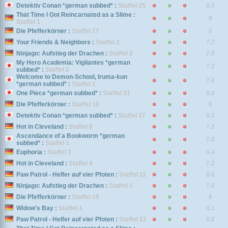
Detektiv Conan *german subbed* :
Staffel 25
8.5
That Time I Got Reincarnated as a Slime :
8
Staffel 1
Die Pfefferkörner :
Staffel 17
6
Your Friends & Neighbors :
Staffel 2
7.7
Ninjago: Aufstieg der Drachen :
Staffel 2
7.8
My Hero Academia: Vigilantes *german
7.2
subbed* :
Staffel 2
Welcome to Demon-School, Iruma-kun
7.6
*german subbed* :
Staffel 1
One Piece *german subbed* :
Staffel 21
8.8
Die Pfefferkörner :
Staffel 18
6
Detektiv Conan *german subbed* :
Staffel 27
8.5
Hot in Cleveland :
Staffel 6
7.2
Ascendance of a Bookworm *german
7.8
subbed* :
Staffel 1
Euphoria :
Staffel 3
8.4
Hot in Cleveland :
Staffel 4
7.2
Paw Patrol - Helfer auf vier Pfoten :
Staffel 11
6.6
Ninjago: Aufstieg der Drachen :
Staffel 1
7.8
Die Pfefferkörner :
Staffel 19
6
Widow's Bay :
Staffel 1
8.1
Paw Patrol - Helfer auf vier Pfoten :
Staffel 12
6.6