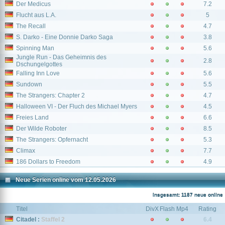
Der Medicus
7.2
Flucht aus L.A.
5
The Recall
4.7
S. Darko - Eine Donnie Darko Saga
3.8
Spinning Man
5.6
Jungle Run - Das Geheimnis des
2.8
Dschungelgottes
Falling Inn Love
5.6
Sundown
5.5
The Strangers: Chapter 2
4.7
Halloween VI - Der Fluch des Michael Myers
4.5
Freies Land
6.6
Der Wilde Roboter
8.5
The Strangers: Opfernacht
5.3
Climax
7.7
186 Dollars to Freedom
4.9
Neue Serien online vom 12.05.2026
Insgesamt: 1187 neue online
Titel
DivX
Flash
Mp4
Rating
Citadel :
Staffel 2
6.4