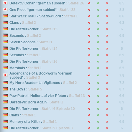
Detektiv Conan *german subbed* :
Staffel 26
8.5
One Piece *german subbed* :
Staffel 22
8.8
Star Wars: Maul - Shadow Lord :
Staffel 1
8.6
Clans :
Staffel 2
6.3
Die Pfefferkörner :
Staffel 15
6
Seconds :
Staffel 2
6.9
Seven Seconds :
Staffel 1
0
Die Pfefferkörner :
Staffel 14
6
Seconds :
Staffel 1
6.9
Die Pfefferkörner :
Staffel 16
6
Marshals :
Staffel 1
6.5
Ascendance of a Bookworm *german
7.8
subbed* :
Staffel 3
My Hero Academia: Vigilantes :
Staffel 2
7.2
The Boys :
Staffel 5
8.7
Paw Patrol - Helfer auf vier Pfoten :
Staffel 13
6.6
Daredevil: Born Again :
Staffel 2
8.9
Die Pfefferkörner :
Staffel 6 Episode 10
6
Clans :
Staffel 1
6.3
Memory of a Killer :
Staffel 1
6.9
Die Pfefferkörner :
Staffel 9 Episode 3
6