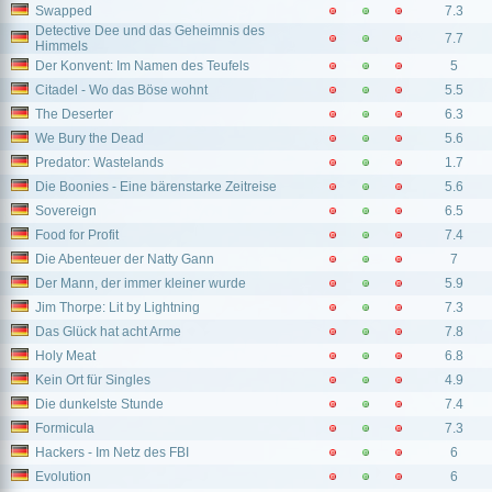
Swapped
7.3
Detective Dee und das Geheimnis des
7.7
Himmels
Der Konvent: Im Namen des Teufels
5
Citadel - Wo das Böse wohnt
5.5
The Deserter
6.3
We Bury the Dead
5.6
Predator: Wastelands
1.7
Die Boonies - Eine bärenstarke Zeitreise
5.6
Sovereign
6.5
Food for Profit
7.4
Die Abenteuer der Natty Gann
7
Der Mann, der immer kleiner wurde
5.9
Jim Thorpe: Lit by Lightning
7.3
Das Glück hat acht Arme
7.8
Holy Meat
6.8
Kein Ort für Singles
4.9
Die dunkelste Stunde
7.4
Formicula
7.3
Hackers - Im Netz des FBI
6
Evolution
6