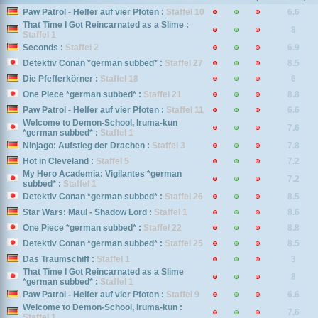
Paw Patrol - Helfer auf vier Pfoten :
Staffel 10
6.6
That Time I Got Reincarnated as a Slime :
8
Staffel 1
Seconds :
Staffel 2
6.9
Detektiv Conan *german subbed* :
Staffel 27
8.5
Die Pfefferkörner :
Staffel 18
6
One Piece *german subbed* :
Staffel 21
8.8
Paw Patrol - Helfer auf vier Pfoten :
Staffel 11
6.6
Welcome to Demon-School, Iruma-kun
7.6
*german subbed* :
Staffel 1
Ninjago: Aufstieg der Drachen :
Staffel 3
7.8
Hot in Cleveland :
Staffel 5
7.2
My Hero Academia: Vigilantes *german
7.2
subbed* :
Staffel 1
Detektiv Conan *german subbed* :
Staffel 26
8.5
Star Wars: Maul - Shadow Lord :
Staffel 1
8.6
One Piece *german subbed* :
Staffel 22
8.8
Detektiv Conan *german subbed* :
Staffel 25
8.5
Das Traumschiff :
Staffel 1
3
That Time I Got Reincarnated as a Slime
8
*german subbed* :
Staffel 1
Paw Patrol - Helfer auf vier Pfoten :
Staffel 9
6.6
Welcome to Demon-School, Iruma-kun :
7.6
Staffel 1