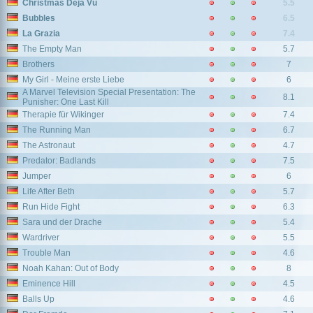
Christmas Déjà Vu
5.5
Bubbles
6.5
La Grazia
7.4
The Empty Man
5.7
Brothers
7
My Girl - Meine erste Liebe
6
A Marvel Television Special Presentation: The
8.1
Punisher: One Last Kill
Therapie für Wikinger
7.4
The Running Man
6.7
The Astronaut
4.7
Predator: Badlands
7.5
Jumper
6
Life After Beth
5.7
Run Hide Fight
6.3
Sara und der Drache
5.4
Wardriver
5.5
Trouble Man
4.6
Noah Kahan: Out of Body
8
Eminence Hill
4.5
Balls Up
4.6