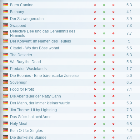
Buen Camino
6.3
Bethany
4.1
Der Schwiegersohn
3.9
Swapped
7.3
Detective Dee und das Geheimnis des
7.7
Himmels
Der Konvent: Im Namen des Teufels
5
Citadel - Wo das Böse wohnt
5.5
The Deserter
6.3
We Bury the Dead
5.6
Predator: Wastelands
1.7
Die Boonies - Eine bärenstarke Zeitreise
5.6
Sovereign
6.5
Food for Profit
7.4
Die Abenteuer der Natty Gann
7
Der Mann, der immer kleiner wurde
5.9
Jim Thorpe: Lit by Lightning
7.3
Das Glück hat acht Arme
7.8
Holy Meat
6.8
Kein Ort für Singles
4.9
Die dunkelste Stunde
7.4