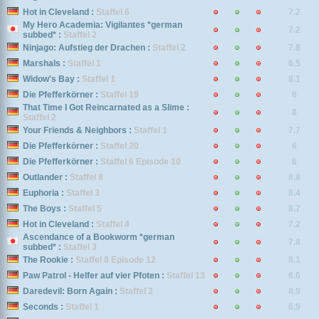
Hot in Cleveland :
Staffel 6
7.2
My Hero Academia: Vigilantes *german
7.2
subbed* :
Staffel 2
Ninjago: Aufstieg der Drachen :
Staffel 2
7.8
Marshals :
Staffel 1
6.5
Widow's Bay :
Staffel 1
8.1
Die Pfefferkörner :
Staffel 19
6
That Time I Got Reincarnated as a Slime :
8
Staffel 2
Your Friends & Neighbors :
Staffel 1
7.7
Die Pfefferkörner :
Staffel 20
6
Die Pfefferkörner :
Staffel 6 Episode 10
6
Outlander :
Staffel 8
8.8
Euphoria :
Staffel 3
8.4
The Boys :
Staffel 5
8.7
Hot in Cleveland :
Staffel 4
7.2
Ascendance of a Bookworm *german
7.8
subbed* :
Staffel 3
The Rookie :
Staffel 8 Episode 12
8.1
Paw Patrol - Helfer auf vier Pfoten :
Staffel 13
6.6
Daredevil: Born Again :
Staffel 2
8.9
Seconds :
Staffel 1
6.9