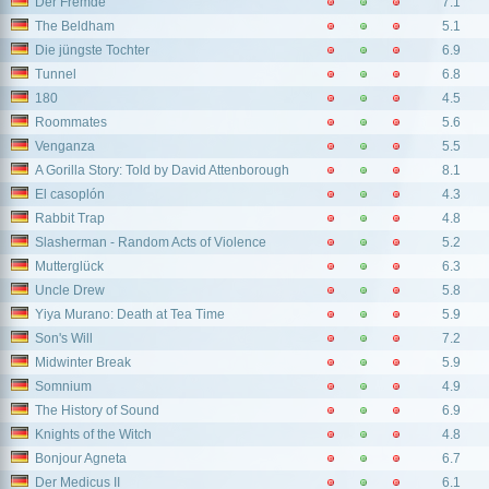
Der Fremde
7.1
The Beldham
5.1
Die jüngste Tochter
6.9
Tunnel
6.8
180
4.5
Roommates
5.6
Venganza
5.5
A Gorilla Story: Told by David Attenborough
8.1
El casoplón
4.3
Rabbit Trap
4.8
Slasherman - Random Acts of Violence
5.2
Mutterglück
6.3
Uncle Drew
5.8
Yiya Murano: Death at Tea Time
5.9
Son's Will
7.2
Midwinter Break
5.9
Somnium
4.9
The History of Sound
6.9
Knights of the Witch
4.8
Bonjour Agneta
6.7
Der Medicus II
6.1