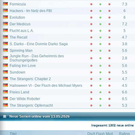
Formicula
7.3
Hackers - Im Netz des FBI
6
Evolution
6
Der Medicus
7.2
Flucht aus L.A.
5
The Recall
4.7
S. Darko - Eine Donnie Darko Saga
3.8
Spinning Man
5.6
Jungle Run - Das Geheimnis des
2.8
Dschungelgottes
Falling Inn Love
5.6
Sundown
5.5
The Strangers: Chapter 2
4.7
Halloween VI - Der Fluch des Michael Myers
4.5
Freies Land
6.6
Der Wilde Roboter
8.5
The Strangers: Opfernacht
5.3
Neue Serien online vom 13.05.2026
Insgesamt: 1302 neue online
Titel
DivX
Flash
Mp4
Rating