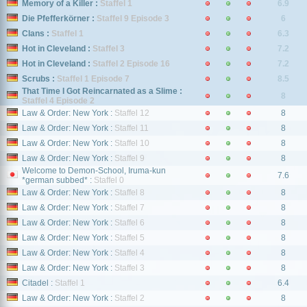
Memory of a Killer :
Staffel 1
6.9
Die Pfefferkörner :
Staffel 9 Episode 3
6
Clans :
Staffel 1
6.3
Hot in Cleveland :
Staffel 3
7.2
Hot in Cleveland :
Staffel 2 Episode 16
7.2
Scrubs :
Staffel 1 Episode 7
8.5
That Time I Got Reincarnated as a Slime :
8
Staffel 4 Episode 2
Law & Order: New York :
Staffel 12
8
Law & Order: New York :
Staffel 11
8
Law & Order: New York :
Staffel 10
8
Law & Order: New York :
Staffel 9
8
Welcome to Demon-School, Iruma-kun
7.6
*german subbed* :
Staffel 0
Law & Order: New York :
Staffel 8
8
Law & Order: New York :
Staffel 7
8
Law & Order: New York :
Staffel 6
8
Law & Order: New York :
Staffel 5
8
Law & Order: New York :
Staffel 4
8
Law & Order: New York :
Staffel 3
8
Citadel :
Staffel 1
6.4
Law & Order: New York :
Staffel 2
8