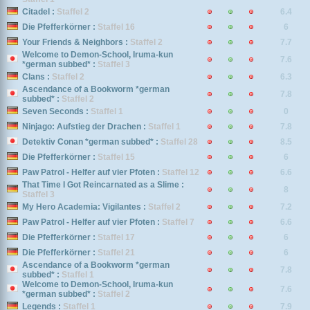
Citadel :
Staffel 2
6.4
Die Pfefferkörner :
Staffel 16
6
Your Friends & Neighbors :
Staffel 2
7.7
Welcome to Demon-School, Iruma-kun
7.6
*german subbed* :
Staffel 3
Clans :
Staffel 2
6.3
Ascendance of a Bookworm *german
7.8
subbed* :
Staffel 2
Seven Seconds :
Staffel 1
0
Ninjago: Aufstieg der Drachen :
Staffel 1
7.8
Detektiv Conan *german subbed* :
Staffel 28
8.5
Die Pfefferkörner :
Staffel 15
6
Paw Patrol - Helfer auf vier Pfoten :
Staffel 12
6.6
That Time I Got Reincarnated as a Slime :
8
Staffel 3
My Hero Academia: Vigilantes :
Staffel 2
7.2
Paw Patrol - Helfer auf vier Pfoten :
Staffel 7
6.6
Die Pfefferkörner :
Staffel 17
6
Die Pfefferkörner :
Staffel 21
6
Ascendance of a Bookworm *german
7.8
subbed* :
Staffel 1
Welcome to Demon-School, Iruma-kun
7.6
*german subbed* :
Staffel 2
Legends :
Staffel 1
7.9