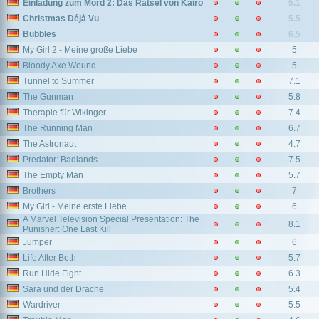
Einladung zum Mord 2: Das Rätsel von Kairo
5.1
Christmas Déjà Vu
5.5
Bubbles
6.5
My Girl 2 - Meine große Liebe
5
Bloody Axe Wound
5
Tunnel to Summer
7.1
The Gunman
5.8
Therapie für Wikinger
7.4
The Running Man
6.7
The Astronaut
4.7
Predator: Badlands
7.5
The Empty Man
5.7
Brothers
7
My Girl - Meine erste Liebe
6
A Marvel Television Special Presentation: The
8.1
Punisher: One Last Kill
Jumper
6
Life After Beth
5.7
Run Hide Fight
6.3
Sara und der Drache
5.4
Wardriver
5.5