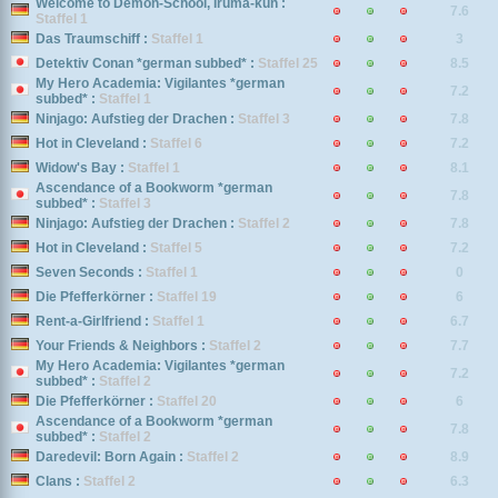
Welcome to Demon-School, Iruma-kun :
7.6
Staffel 1
Das Traumschiff :
Staffel 1
3
Detektiv Conan *german subbed* :
Staffel 25
8.5
My Hero Academia: Vigilantes *german
7.2
subbed* :
Staffel 1
Ninjago: Aufstieg der Drachen :
Staffel 3
7.8
Hot in Cleveland :
Staffel 6
7.2
Widow's Bay :
Staffel 1
8.1
Ascendance of a Bookworm *german
7.8
subbed* :
Staffel 3
Ninjago: Aufstieg der Drachen :
Staffel 2
7.8
Hot in Cleveland :
Staffel 5
7.2
Seven Seconds :
Staffel 1
0
Die Pfefferkörner :
Staffel 19
6
Rent-a-Girlfriend :
Staffel 1
6.7
Your Friends & Neighbors :
Staffel 2
7.7
My Hero Academia: Vigilantes *german
7.2
subbed* :
Staffel 2
Die Pfefferkörner :
Staffel 20
6
Ascendance of a Bookworm *german
7.8
subbed* :
Staffel 2
Daredevil: Born Again :
Staffel 2
8.9
Clans :
Staffel 2
6.3