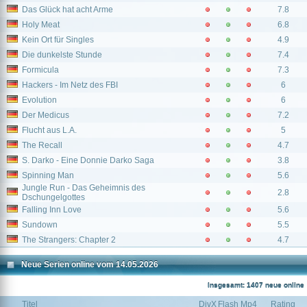
Das Glück hat acht Arme
7.8
Holy Meat
6.8
Kein Ort für Singles
4.9
Die dunkelste Stunde
7.4
Formicula
7.3
Hackers - Im Netz des FBI
6
Evolution
6
Der Medicus
7.2
Flucht aus L.A.
5
The Recall
4.7
S. Darko - Eine Donnie Darko Saga
3.8
Spinning Man
5.6
Jungle Run - Das Geheimnis des
2.8
Dschungelgottes
Falling Inn Love
5.6
Sundown
5.5
The Strangers: Chapter 2
4.7
Neue Serien online vom 14.05.2026
Insgesamt: 1407 neue online
Titel
DivX
Flash
Mp4
Rating