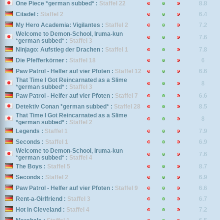
One Piece *german subbed* :
Staffel 22
8.8
Citadel :
Staffel 2
6.4
My Hero Academia: Vigilantes :
Staffel 2
7.2
Welcome to Demon-School, Iruma-kun
7.6
*german subbed* :
Staffel 3
Ninjago: Aufstieg der Drachen :
Staffel 1
7.8
Die Pfefferkörner :
Staffel 18
6
Paw Patrol - Helfer auf vier Pfoten :
Staffel 12
6.6
That Time I Got Reincarnated as a Slime
8
*german subbed* :
Staffel 3
Paw Patrol - Helfer auf vier Pfoten :
Staffel 7
6.6
Detektiv Conan *german subbed* :
Staffel 28
8.5
That Time I Got Reincarnated as a Slime
8
*german subbed* :
Staffel 2
Legends :
Staffel 1
7.9
Seconds :
Staffel 1
6.9
Welcome to Demon-School, Iruma-kun
7.6
*german subbed* :
Staffel 4
The Boys :
Staffel 5
8.7
Seconds :
Staffel 2
6.9
Paw Patrol - Helfer auf vier Pfoten :
Staffel 9
6.6
Rent-a-Girlfriend :
Staffel 3
6.7
Hot in Cleveland :
Staffel 4
7.2