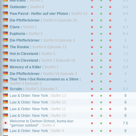
Marshals :
Staffel 1
6.5
Outlander :
Staffel 8
8.8
Paw Patrol - Helfer auf vier Pfoten :
Staffel 13
6.6
Die Pfefferkörner :
Staffel 6 Episode 10
6
Clans :
Staffel 1
6.3
Euphoria :
Staffel 3
8.4
Die Pfefferkörner :
Staffel 9 Episode 3
6
The Rookie :
Staffel 8 Episode 12
8.1
Hot in Cleveland :
Staffel 3
7.2
Hot in Cleveland :
Staffel 2 Episode 16
7.2
Memory of a Killer :
Staffel 1
6.9
Die Pfefferkörner :
Staffel 16 Episode 3
6
That Time I Got Reincarnated as a Slime :
8
Staffel 4 Episode 2
Scrubs :
Staffel 1 Episode 7
8.5
Law & Order: New York :
Staffel 13
8
Law & Order: New York :
Staffel 12
8
Law & Order: New York :
Staffel 11
8
Law & Order: New York :
Staffel 10
8
Welcome to Demon-School, Iruma-kun
7.6
*german subbed* :
Staffel 0
Law & Order: New York :
Staffel 9
8