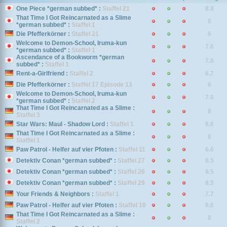
One Piece *german subbed* :
Staffel 21
8.8
That Time I Got Reincarnated as a Slime
8
*german subbed* :
Staffel 1
Die Pfefferkörner :
Staffel 21
6
Welcome to Demon-School, Iruma-kun
7.6
*german subbed* :
Staffel 1
Ascendance of a Bookworm *german
7.8
subbed* :
Staffel 1
Rent-a-Girlfriend :
Staffel 2
6.7
Die Pfefferkörner :
Staffel 17 Episode 13
6
Welcome to Demon-School, Iruma-kun
7.6
*german subbed* :
Staffel 2
That Time I Got Reincarnated as a Slime :
8
Staffel 3
Star Wars: Maul - Shadow Lord :
Staffel 1
8.6
That Time I Got Reincarnated as a Slime :
8
Staffel 1
Paw Patrol - Helfer auf vier Pfoten :
Staffel 11
6.6
Detektiv Conan *german subbed* :
Staffel 27
8.5
Detektiv Conan *german subbed* :
Staffel 26
8.5
Detektiv Conan *german subbed* :
Staffel 29
8.5
Your Friends & Neighbors :
Staffel 1
7.7
Paw Patrol - Helfer auf vier Pfoten :
Staffel 10
6.6
That Time I Got Reincarnated as a Slime :
8
Staffel 2