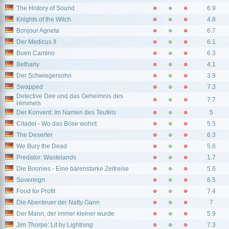
The History of Sound
6.9
Knights of the Witch
4.8
Bonjour Agneta
6.7
Der Medicus II
6.1
Buen Camino
6.3
Bethany
4.1
Der Schwiegersohn
3.9
Swapped
7.3
Detective Dee und das Geheimnis des
7.7
Himmels
Der Konvent: Im Namen des Teufels
5
Citadel - Wo das Böse wohnt
5.5
The Deserter
6.3
We Bury the Dead
5.6
Predator: Wastelands
1.7
Die Boonies - Eine bärenstarke Zeitreise
5.6
Sovereign
6.5
Food for Profit
7.4
Die Abenteuer der Natty Gann
7
Der Mann, der immer kleiner wurde
5.9
Jim Thorpe: Lit by Lightning
7.3