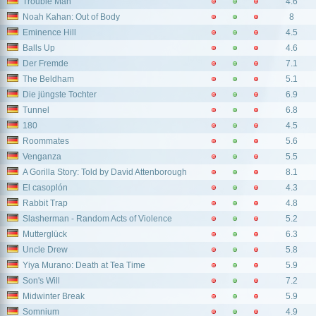
Trouble Man
4.6
Noah Kahan: Out of Body
8
Eminence Hill
4.5
Balls Up
4.6
Der Fremde
7.1
The Beldham
5.1
Die jüngste Tochter
6.9
Tunnel
6.8
180
4.5
Roommates
5.6
Venganza
5.5
A Gorilla Story: Told by David Attenborough
8.1
El casoplón
4.3
Rabbit Trap
4.8
Slasherman - Random Acts of Violence
5.2
Mutterglück
6.3
Uncle Drew
5.8
Yiya Murano: Death at Tea Time
5.9
Son's Will
7.2
Midwinter Break
5.9
Somnium
4.9