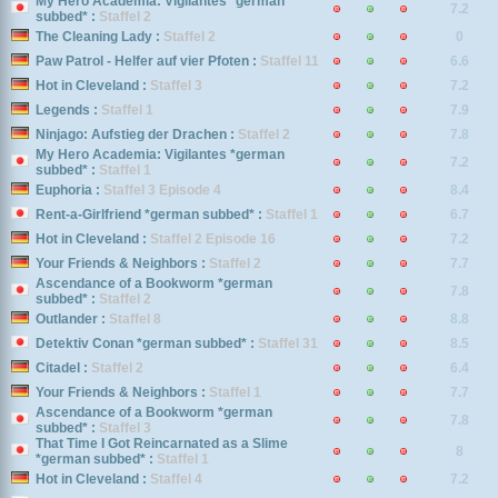
My Hero Academia: Vigilantes *german
7.2
subbed* :
Staffel 2
The Cleaning Lady :
Staffel 2
0
Paw Patrol - Helfer auf vier Pfoten :
Staffel 11
6.6
Hot in Cleveland :
Staffel 3
7.2
Legends :
Staffel 1
7.9
Ninjago: Aufstieg der Drachen :
Staffel 2
7.8
My Hero Academia: Vigilantes *german
7.2
subbed* :
Staffel 1
Euphoria :
Staffel 3 Episode 4
8.4
Rent-a-Girlfriend *german subbed* :
Staffel 1
6.7
Hot in Cleveland :
Staffel 2 Episode 16
7.2
Your Friends & Neighbors :
Staffel 2
7.7
Ascendance of a Bookworm *german
7.8
subbed* :
Staffel 2
Outlander :
Staffel 8
8.8
Detektiv Conan *german subbed* :
Staffel 31
8.5
Citadel :
Staffel 2
6.4
Your Friends & Neighbors :
Staffel 1
7.7
Ascendance of a Bookworm *german
7.8
subbed* :
Staffel 3
That Time I Got Reincarnated as a Slime
8
*german subbed* :
Staffel 1
Hot in Cleveland :
Staffel 4
7.2