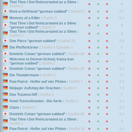
That Time I Got Reincarnated as a Slime :
8
Staffel 2
Rent-a-Girlfriend *german subbed* :
Staffel 2
6.7
Memory of a Killer :
Staffel 1
6.9
That Time I Got Reincarnated as a Slime
8
*german subbed* :
Staffel 3
That Time I Got Reincarnated as a Slime :
8
Staffel 3
One Piece *german subbed* :
Staffel 21
8.8
Die Pfefferkörner :
Staffel 9 Episode 3
6
Detektiv Conan *german subbed* :
Staffel 29
8.5
Welcome to Demon-School, Iruma-kun
7.6
*german subbed* :
Staffel 2
Detektiv Conan *german subbed* :
Staffel 26
8.5
Die Thundermans :
Staffel 1
4.7
Paw Patrol - Helfer auf vier Pfoten :
Staffel 7
6.6
Ninjago: Aufstieg der Drachen :
Staffel 3
7.8
Das Traumschiff :
Staffel 1
3
Hotel Transsilvanien - Die Serie :
Staffel 1
5.4
Clans :
Staffel 1
6.3
Detektiv Conan *german subbed* :
Staffel 30
8.5
That Time I Got Reincarnated as a Slime :
8
Staffel 1
Paw Patrol - Helfer auf vier Pfoten :
Staffel 10
6.6