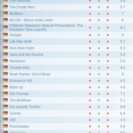
The Gunman
5.8
The Empty Man
5.7
Brothers
7
My Girl - Meine erste Liebe
6
A Marvel Television Special Presentation: The
8.1
Punisher: One Last Kill
Jumper
6
Life After Beth
5.7
Run Hide Fight
6.3
Sara und der Drache
5.4
Wardriver
5.5
Trouble Man
4.6
Noah Kahan: Out of Body
8
Eminence Hill
4.5
Balls Up
4.6
Der Fremde
7.1
The Beldham
5.1
Die jüngste Tochter
6.9
Tunnel
6.8
180
4.5
Roommates
5.6