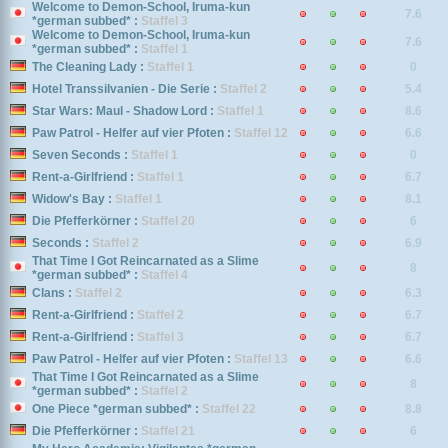
Welcome to Demon-School, Iruma-kun
7.6
*german subbed* :
Staffel 3
Welcome to Demon-School, Iruma-kun
7.6
*german subbed* :
Staffel 1
The Cleaning Lady :
Staffel 1
0
Hotel Transsilvanien - Die Serie :
Staffel 2
5.4
Star Wars: Maul - Shadow Lord :
Staffel 1
8.6
Paw Patrol - Helfer auf vier Pfoten :
Staffel 12
6.6
Seven Seconds :
Staffel 1
0
Rent-a-Girlfriend :
Staffel 1
6.7
Widow's Bay :
Staffel 1
8.1
Die Pfefferkörner :
Staffel 20
6
Seconds :
Staffel 2
6.9
That Time I Got Reincarnated as a Slime
8
*german subbed* :
Staffel 4
Clans :
Staffel 2
6.3
Rent-a-Girlfriend :
Staffel 2
6.7
Rent-a-Girlfriend :
Staffel 3
6.7
Paw Patrol - Helfer auf vier Pfoten :
Staffel 13
6.6
That Time I Got Reincarnated as a Slime
8
*german subbed* :
Staffel 2
One Piece *german subbed* :
Staffel 22
8.8
Die Pfefferkörner :
Staffel 21
6