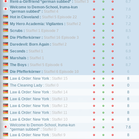
Rent-a-Girlfriend *german subbed* :
Staffel 3
6.7
Welcome to Demon-School, Iruma-kun
7.6
*german subbed* :
Staffel 4
Hot in Cleveland :
Staffel 5 Episode 22
7.2
My Hero Academia: Vigilantes :
Staffel 2
7.2
Scrubs :
Staffel 1 Episode 7
8.5
Die Pfefferkörner :
Staffel 16 Episode 3
6
Daredevil: Born Again :
Staffel 2
8.9
Seconds :
Staffel 1
6.9
Marshals :
Staffel 1
6.5
The Boys :
Staffel 5 Episode 6
8.7
Die Pfefferkörner :
Staffel 6 Episode 10
6
Law & Order: New York :
Staffel 15
8
The Cleaning Lady :
Staffel 0
0
Law & Order: New York :
Staffel 14
8
Law & Order: New York :
Staffel 13
8
Law & Order: New York :
Staffel 12
8
Law & Order: New York :
Staffel 11
8
Law & Order: New York :
Staffel 10
8
Welcome to Demon-School, Iruma-kun
7.6
*german subbed* :
Staffel 0
Law & Order: New York :
Staffel 9
8