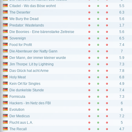
Citadel - Wo das Böse wohnt
5.5
The Deserter
6.3
We Bury the Dead
5.6
Predator: Wastelands
1.7
Die Boonies - Eine bärenstarke Zeitreise
5.6
Sovereign
6.5
Food for Profit
7.4
Die Abenteuer der Natty Gann
7
Der Mann, der immer kleiner wurde
5.9
Jim Thorpe: Lit by Lightning
7.3
Das Glück hat acht Arme
7.8
Holy Meat
6.8
Kein Ort für Singles
4.9
Die dunkelste Stunde
7.4
Formicula
7.3
Hackers - Im Netz des FBI
6
Evolution
6
Der Medicus
7.2
Flucht aus L.A.
5
The Recall
4.7