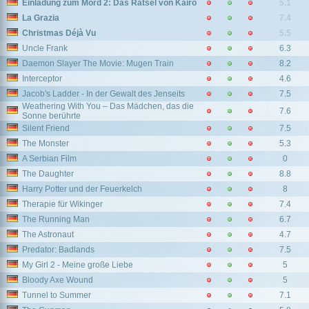
Einladung zum Mord 2: Das Rätsel von Kairo
5.1
La Grazia
7.4
Christmas Déjà Vu
5.5
Uncle Frank
6.3
Daemon Slayer The Movie: Mugen Train
8.2
Interceptor
4.6
Jacob's Ladder - In der Gewalt des Jenseits
7.5
Weathering With You – Das Mädchen, das die
7.6
Sonne berührte
Silent Friend
7.5
The Monster
5.3
A Serbian Film
0
The Daughter
8.8
Harry Potter und der Feuerkelch
8
Therapie für Wikinger
7.4
The Running Man
6.7
The Astronaut
4.7
Predator: Badlands
7.5
My Girl 2 - Meine große Liebe
5
Bloody Axe Wound
5
Tunnel to Summer
7.1