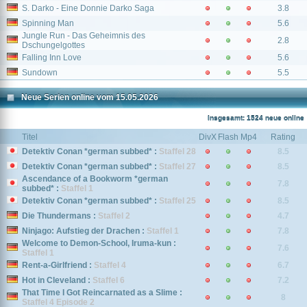
S. Darko - Eine Donnie Darko Saga
3.8
Spinning Man
5.6
Jungle Run - Das Geheimnis des
2.8
Dschungelgottes
Falling Inn Love
5.6
Sundown
5.5
Neue Serien online vom 15.05.2026
Insgesamt: 1524 neue online
Titel
DivX
Flash
Mp4
Rating
Detektiv Conan *german subbed* :
Staffel 28
8.5
Detektiv Conan *german subbed* :
Staffel 27
8.5
Ascendance of a Bookworm *german
7.8
subbed* :
Staffel 1
Detektiv Conan *german subbed* :
Staffel 25
8.5
Die Thundermans :
Staffel 2
4.7
Ninjago: Aufstieg der Drachen :
Staffel 1
7.8
Welcome to Demon-School, Iruma-kun :
7.6
Staffel 1
Rent-a-Girlfriend :
Staffel 4
6.7
Hot in Cleveland :
Staffel 6
7.2
That Time I Got Reincarnated as a Slime :
8
Staffel 4 Episode 2