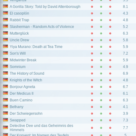
Venganza
5.5
A Gorilla Story: Told by David Attenborough
8.1
El casoplón
4.3
Rabbit Trap
4.8
Slasherman - Random Acts of Violence
5.2
Mutterglück
6.3
Uncle Drew
5.8
Yiya Murano: Death at Tea Time
5.9
Son's Will
7.2
Midwinter Break
5.9
Somnium
4.9
The History of Sound
6.9
Knights of the Witch
4.8
Bonjour Agneta
6.7
Der Medicus II
6.1
Buen Camino
6.3
Bethany
4.1
Der Schwiegersohn
3.9
Swapped
7.3
Detective Dee und das Geheimnis des
7.7
Himmels
Der Konvent: Im Namen des Teufels
5