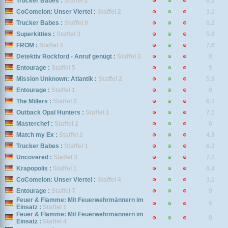
Trucker Babes :
Staffel 2
6.2
CoComelon: Unser Viertel :
Staffel 2
3.1
Trucker Babes :
Staffel 9
6.2
Superkitties :
Staffel 3
5.8
FROM :
Staffel 4
7.6
Detektiv Rockford - Anruf genügt :
Staffel 3
8
Entourage :
Staffel 5
9
Mission Unknown: Atlantik :
Staffel 2
5.9
Entourage :
Staffel 1
9
The Millers :
Staffel 2
6.1
Outback Opal Hunters :
Staffel 1
7.1
Masterchef :
Staffel 2
0
Match my Ex :
Staffel 2
4.9
Trucker Babes :
Staffel 1
6.2
Uncovered :
Staffel 3
7.1
Krapopolis :
Staffel 1
6.4
CoComelon: Unser Viertel :
Staffel 4
3.1
Entourage :
Staffel 7
9
Feuer & Flamme: Mit Feuerwehrmännern im
9
Einsatz :
Staffel 1
Feuer & Flamme: Mit Feuerwehrmännern im
9
Einsatz :
Staffel 4