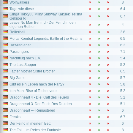
Wolfwalkers
8
Tage wie diese
6.4
Ginga Tokkyuu Milky Subway Kakueki Teisha
6.7
Gekijou Iki
Leave No Man Behind - Der Feind in den
4
eigenen Reihen
Rollerball
2.8
Mortal Kombat Legends: Battle of the Realms
6.5
Ha'Mishlahat
6.2
Passengers
7.1
Nachtflug nach L.A.
5.4
The Last Supper
5.2
Father Mother Sister Brother
6.5
Big Game
5.7
Gibt es ein Leben nach der Party?
5.8
Iron Man: Rise of Technovore
5.2
Dragonheart 4 - Die Kraft des Feuers
5.2
Dragonheart 3: Der Fluch Des Druiden
5.1
Dragonheart --- Remastered
6
Freaks
6.7
Der Feind in meinem Bett
6
The Fall - Im Reich der Fantasie
8