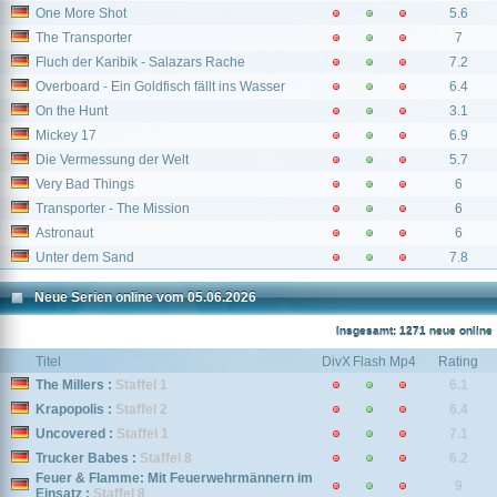
One More Shot
5.6
The Transporter
7
Fluch der Karibik - Salazars Rache
7.2
Overboard - Ein Goldfisch fällt ins Wasser
6.4
On the Hunt
3.1
Mickey 17
6.9
Die Vermessung der Welt
5.7
Very Bad Things
6
Transporter - The Mission
6
Astronaut
6
Unter dem Sand
7.8
Neue Serien online vom 05.06.2026
Insgesamt: 1271 neue online
Titel
DivX
Flash
Mp4
Rating
The Millers :
Staffel 1
6.1
Krapopolis :
Staffel 2
6.4
Uncovered :
Staffel 1
7.1
Trucker Babes :
Staffel 8
6.2
Feuer & Flamme: Mit Feuerwehrmännern im
9
Einsatz :
Staffel 8