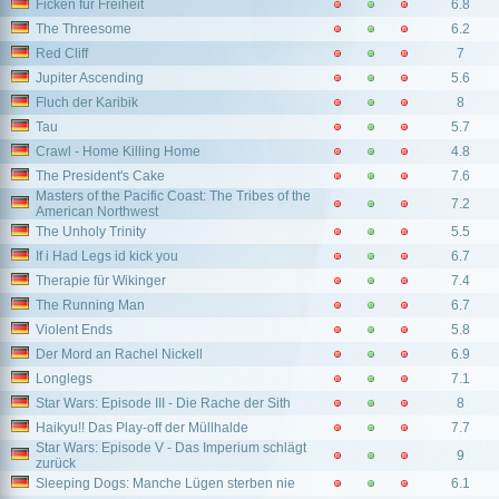
Ficken für Freiheit
6.8
The Threesome
6.2
Red Cliff
7
Jupiter Ascending
5.6
Fluch der Karibik
8
Tau
5.7
Crawl - Home Killing Home
4.8
The President's Cake
7.6
Masters of the Pacific Coast: The Tribes of the
7.2
American Northwest
The Unholy Trinity
5.5
If i Had Legs id kick you
6.7
Therapie für Wikinger
7.4
The Running Man
6.7
Violent Ends
5.8
Der Mord an Rachel Nickell
6.9
Longlegs
7.1
Star Wars: Episode III - Die Rache der Sith
8
Haikyu!! Das Play-off der Müllhalde
7.7
Star Wars: Episode V - Das Imperium schlägt
9
zurück
Sleeping Dogs: Manche Lügen sterben nie
6.1