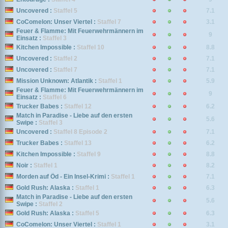
Uncovered :
Staffel 5
7.1
CoComelon: Unser Viertel :
Staffel 7
3.1
Feuer & Flamme: Mit Feuerwehrmännern im
9
Einsatz :
Staffel 3
Kitchen Impossible :
Staffel 10
8.8
Uncovered :
Staffel 2
7.1
Uncovered :
Staffel 7
7.1
Mission Unknown: Atlantik :
Staffel 1
5.9
Feuer & Flamme: Mit Feuerwehrmännern im
9
Einsatz :
Staffel 6
Trucker Babes :
Staffel 12
6.2
Match in Paradise - Liebe auf den ersten
5.6
Swipe :
Staffel 3
Uncovered :
Staffel 8 Episode 2
7.1
Trucker Babes :
Staffel 13
6.2
Kitchen Impossible :
Staffel 9
8.8
Noir :
Staffel 1
8.2
Morden auf Öd - Ein Insel-Krimi :
Staffel 1
7.1
Gold Rush: Alaska :
Staffel 1
6.3
Match in Paradise - Liebe auf den ersten
5.6
Swipe :
Staffel 2
Gold Rush: Alaska :
Staffel 5
6.3
CoComelon: Unser Viertel :
Staffel 1
3.1