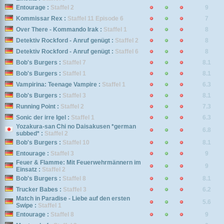
Entourage :
Staffel 2
9
Kommissar Rex :
Staffel 11 Episode 6
7
Over There - Kommando Irak :
Staffel 1
8
Detektiv Rockford - Anruf genügt :
Staffel 2
8
Detektiv Rockford - Anruf genügt :
Staffel 6
8
Bob's Burgers :
Staffel 7
8.1
Bob's Burgers :
Staffel 1
8.1
Vampirina: Teenage Vampire :
Staffel 1
6.3
Bob's Burgers :
Staffel 3
8.1
Running Point :
Staffel 2
7.3
Sonic der irre Igel :
Staffel 1
6.3
Yozakura-san Chi no Daisakusen *german
6.8
subbed* :
Staffel 2
Bob's Burgers :
Staffel 10
8.1
Entourage :
Staffel 3
9
Feuer & Flamme: Mit Feuerwehrmännern im
9
Einsatz :
Staffel 2
Bob's Burgers :
Staffel 8
8.1
Trucker Babes :
Staffel 3
6.2
Match in Paradise - Liebe auf den ersten
5.6
Swipe :
Staffel 1
Entourage :
Staffel 8
9