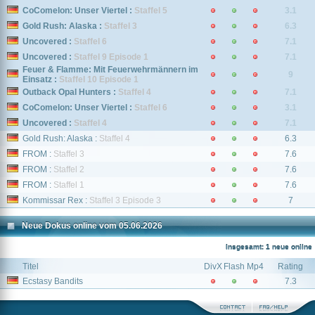
CoComelon: Unser Viertel :
Staffel 5
3.1
Gold Rush: Alaska :
Staffel 3
6.3
Uncovered :
Staffel 6
7.1
Uncovered :
Staffel 9 Episode 1
7.1
Feuer & Flamme: Mit Feuerwehrmännern im
9
Einsatz :
Staffel 10 Episode 1
Outback Opal Hunters :
Staffel 4
7.1
CoComelon: Unser Viertel :
Staffel 6
3.1
Uncovered :
Staffel 4
7.1
Gold Rush: Alaska :
Staffel 4
6.3
FROM :
Staffel 3
7.6
FROM :
Staffel 2
7.6
FROM :
Staffel 1
7.6
Kommissar Rex :
Staffel 3 Episode 3
7
Neue Dokus online vom 05.06.2026
Insgesamt: 1 neue online
Titel
DivX
Flash
Mp4
Rating
Ecstasy Bandits
7.3