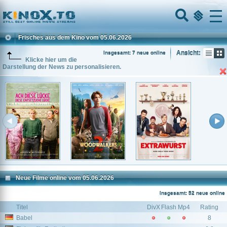
Home
Menu
Frisches aus dem Kino vom 05.06.2026
Ansicht:
Insgesamt: 7 neue online
Klicke hier um die
Darstellung der News zu personalisieren.
Neue Filme online vom 05.06.2026
Insgesamt: 52 neue online
Titel
DivX
Flash
Mp4
Rating
Babel
8