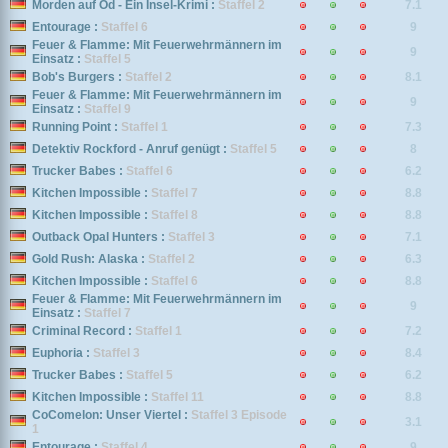
Morden auf Öd - Ein Insel-Krimi :
Staffel 2
7.1
Entourage :
Staffel 6
9
Feuer & Flamme: Mit Feuerwehrmännern im
9
Einsatz :
Staffel 5
Bob's Burgers :
Staffel 2
8.1
Feuer & Flamme: Mit Feuerwehrmännern im
9
Einsatz :
Staffel 9
Running Point :
Staffel 1
7.3
Detektiv Rockford - Anruf genügt :
Staffel 5
8
Trucker Babes :
Staffel 6
6.2
Kitchen Impossible :
Staffel 7
8.8
Kitchen Impossible :
Staffel 8
8.8
Outback Opal Hunters :
Staffel 3
7.1
Gold Rush: Alaska :
Staffel 2
6.3
Kitchen Impossible :
Staffel 6
8.8
Feuer & Flamme: Mit Feuerwehrmännern im
9
Einsatz :
Staffel 7
Criminal Record :
Staffel 1
7.2
Euphoria :
Staffel 3
8.4
Trucker Babes :
Staffel 5
6.2
Kitchen Impossible :
Staffel 11
8.8
CoComelon: Unser Viertel :
Staffel 3 Episode
3.1
1
Entourage :
Staffel 4
9