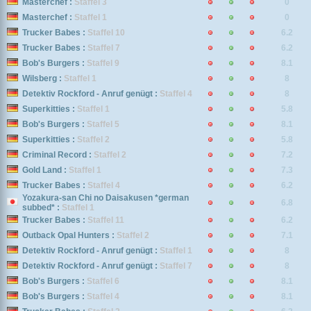
Masterchef :
Staffel 3
0
Masterchef :
Staffel 1
0
Trucker Babes :
Staffel 10
6.2
Trucker Babes :
Staffel 7
6.2
Bob's Burgers :
Staffel 9
8.1
Wilsberg :
Staffel 1
8
Detektiv Rockford - Anruf genügt :
Staffel 4
8
Superkitties :
Staffel 1
5.8
Bob's Burgers :
Staffel 5
8.1
Superkitties :
Staffel 2
5.8
Criminal Record :
Staffel 2
7.2
Gold Land :
Staffel 1
7.3
Trucker Babes :
Staffel 4
6.2
Yozakura-san Chi no Daisakusen *german
6.8
subbed* :
Staffel 1
Trucker Babes :
Staffel 11
6.2
Outback Opal Hunters :
Staffel 2
7.1
Detektiv Rockford - Anruf genügt :
Staffel 1
8
Detektiv Rockford - Anruf genügt :
Staffel 7
8
Bob's Burgers :
Staffel 6
8.1
Bob's Burgers :
Staffel 4
8.1