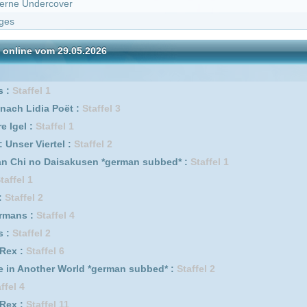
e auf den ersten Swipe :
Staffel 2
 1
fel 4
1
3
8
e auf den ersten Swipe :
Staffel 1
 2
 World *german subbed* :
Staffel 1