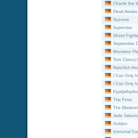
Jede Sekunde zählt - The
Golden
Immortal Combat - Kampf
Stuber - 5 Sterne Underco
Bloody Oranges
Neue Serien online vom 
Titel
Die Fraggles :
Staffel 1
Das Gesetz nach Lidia P
Sonic der irre Igel :
Staffe
CoComelon: Unser Vierte
Yozakura-san Chi no Da
Wilsberg :
Staffel 1
The Millers :
Staffel 2
Die Thundermans :
Staff
Die Fraggles :
Staffel 2
Kommissar Rex :
Staffel 
Farming Life in Another
Heroes :
Staffel 4
Kommissar Rex :
Staffel 