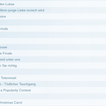
 Tauchgang
Contest
l
hläfst bist du tot
ist
e
Ghost War
ssprechliche Vulkanfilm