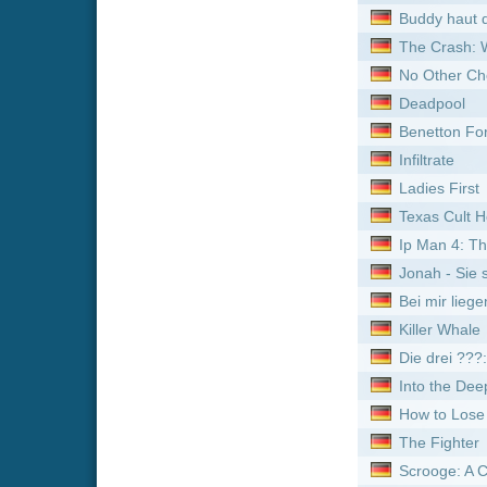
Bei mir liegen Sie richtig
Killer Whale
Die drei ???: Toteninsel
Into the Deep - Tödlicher
How to Lose a Popularity 
The Fighter
Scrooge: A Christmas Caro
Charlie the Wonderdog
Dead Awake - Wenn du einsc
Suzume
Superstar
Street Fighter: Assassin's F
September Dawn
Monsieur Pierre geht onlin
Tom Clancy's Jack Ryan: 
Natürlich blond!
I Can Only Imagine 2
I Can Only Imagine
Eyjafjallajökull - Der unau
The Fires
The Bladesman