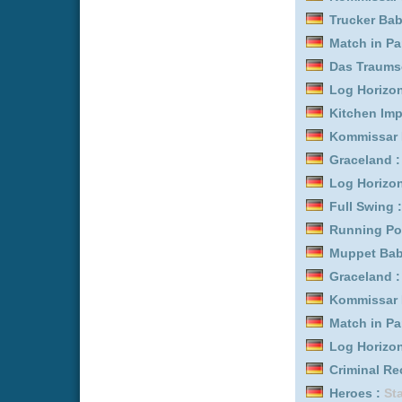
Muppet Babies :
Staffel 
Der Unglaubliche Digital
Krapopolis :
Staffel 2
CoComelon: Unser Vierte
Muppet Babies :
Staffel 
Perfil falso :
Staffel 3
Masterchef :
Staffel 1
Log Horizon *german su
Vampirina: Teenage Vamp
Criminal Record :
Staffel
Wistoria: Zauberstab & 
Kommissar Rex :
Staffel 
Law & Order: Special Vi
Kitchen Impossible :
Staf
Heroes :
Staffel 2
Kommissar Rex :
Staffel 
Match in Paradise - Lieb
Kitchen Impossible :
Staf
Match my Ex :
Staffel 1
Wistoria: Zauberstab & 
Heroes :
Staffel 3