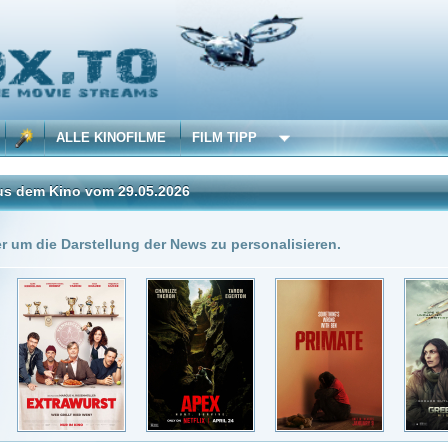
 KINOFILME
FILM TIPP
vom 29.05.2026
Insgesamt: 6 neue onli
stellung der News zu personalisieren.
9.05.2026
DivX