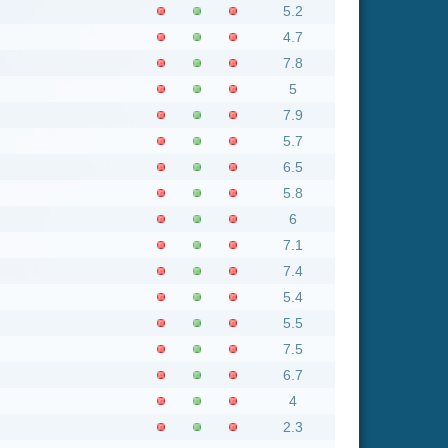
6.7
4
2.3
6.2
6.4
nsgesamt: 1360 neue online
Flash
Mp4
Rating
8
7.5
6.3
3.1
6.8
8
6.1
4.7
8
7
7.3
7.2
7