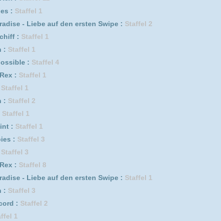
1
e Zirkus :
Staffel 1
l :
Staffel 6
2
bbed* :
Staffel 1
ire :
Staffel 1
 1
Schwert *german subbed* :
Staffel 2
5
ctims Unit *german subbed* :
Staffel 16
fel 7
7
e auf den ersten Swipe :
Staffel 3
fel 2
Schwert *german subbed* :
Staffel 1