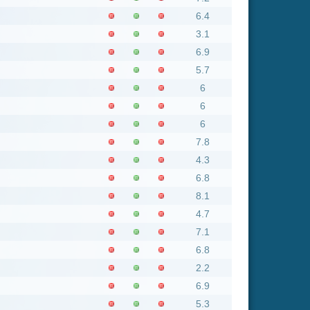
6
7.8
4.3
6.8
8.1
4.7
7.1
6.8
2.2
6.9
5.3
6
6.6
7.5
8.7
7.5
3.9
5.9
3.2
7.3
5.7