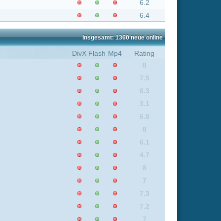
6.2
5.6
3
7.4
8.8
7
7.8
7.4
7.9
7.3
7.5
7.8
7
5.6
7.4
7.2
7.2
7.3
8
8.2