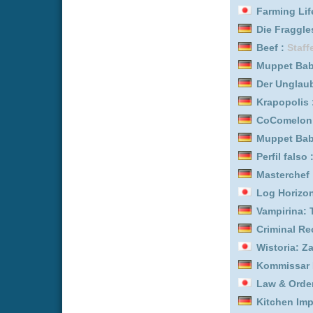
Die Fraggles :
Staffel 3
Kommissar Rex :
Staffel 
Million Dollar Secret :
Sta
Log Horizon *german su
Masterchef :
Staffel 2
Kitchen Impossible :
Staf
FROM :
Staffel 4
CoComelon: Unser Vierte
Crooks :
Staffel 2
Log Horizon *german su
Farming Life in Another 
Full Swing :
Staffel 4
Wistoria: Zauberstab & 
Perfil falso :
Staffel 2
Detektiv Conan *german
Kitchen Impossible :
Staf
Das Gesetz nach Lidia P
Wistoria: Zauberstab & 
The Millers :
Staffel 1
Graceland :
Staffel 2
Running Point :
Staffel 2