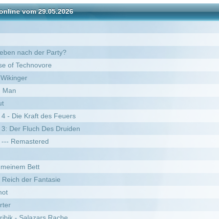
r Party?
ore
des Feuers
Des Druiden
ed
ntasie
rs Rache
ällt ins Wasser