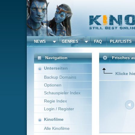
NEWS
GENRES
FAQ
PLAYLISTS
ALLE
Navigation
Frisches aus dem Kino 
Unterseiten
Klicke hier um die Dar
Backup Domains
Optionen
Schauspieler Index
Regie Index
Login / Register
Kinofilme
Alle Kinofilme
Filme
Neue Filme online vom 2
Alle Filme
Titel
Beliebte
Big Game