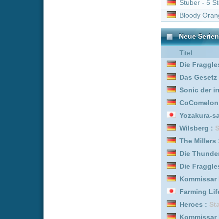
Trucker Babes :
Staffel 1
Match in Paradise - Lieb
Das Traumschiff :
Staffel
Log Horizon :
Staffel 1
Kitchen Impossible :
Staf
Kommissar Rex :
Staffel 
Graceland :
Staffel 1
Log Horizon :
Staffel 2
Full Swing :
Staffel 1
Running Point :
Staffel 1
Muppet Babies :
Staffel 
Graceland :
Staffel 3
Kommissar Rex :
Staffel 
Match in Paradise - Lieb
Log Horizon :
Staffel 3
Criminal Record :
Staffel
Heroes :
Staffel 1
Farming Life in Another
Die Fraggles :
Staffel 4
Beef :
Staffel 2