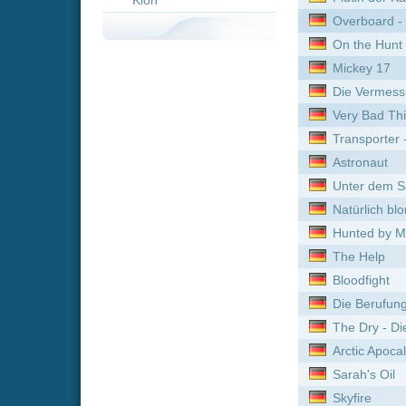
Astronaut
Unter dem Sand
Natürlich blond 2
Hunted by My Husband: The
The Help
Bloodfight
Die Berufung - Ihr Kampf f
The Dry - Die Lügen der V
Arctic Apocalypse
Sarah's Oil
Skyfire
Buddy haut den Lukas
The Crash: Wenn junge Lie
No Other Choice
Deadpool
Benetton Formula
Infiltrate
Ladies First
Texas Cult House
Ip Man 4: The Finale
Jonah - Sie sind unter uns