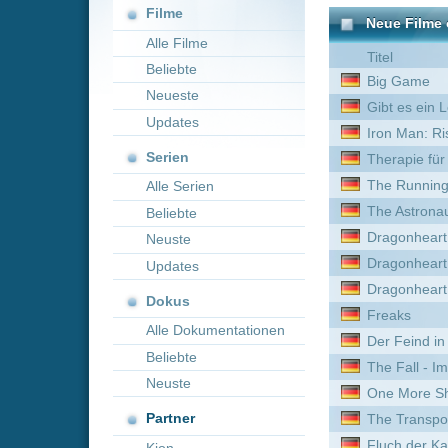
Neueste
Gibt es ein Leben nach de
Updates
Iron Man: Rise of Technov
Serien
Therapie für Wikinger
The Running Man
Alle Serien
The Astronaut
Beliebte
Dragonheart 4 - Die Kraft 
Neuste
Dragonheart 3: Der Fluch 
Updates
Dragonheart --- Remaster
Dokus
Freaks
Alle Dokumentationen
Der Feind in meinem Bett
Beliebte
The Fall - Im Reich der Fa
Neuste
One More Shot
Partner
The Transporter
Fluch der Karibik - Salaza
Kion
Overboard - Ein Goldfisch f
On the Hunt
Mickey 17
Die Vermessung der Welt
Very Bad Things
Transporter - The Mission