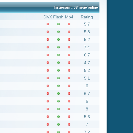
5.8
5.2
7.4
6.7
4.7
5.2
5.1
6
6.7
6
8
5.6
7
7.2
6.4
3.1
6.9
5.7
6
6