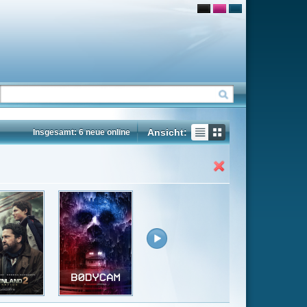
Ansicht:
ne
Insgesamt: 68 neue online
Flash
Mp4
Rating
5.7