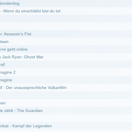
 Guardian
 der Legenden
ver
29.05.2026
I
DivX
oët :
Staffel 3
l 1
l :
Staffel 2
isakusen *german subbed* :
Staffel 1
el 4
6
 World *german subbed* :
Staffel 2
11