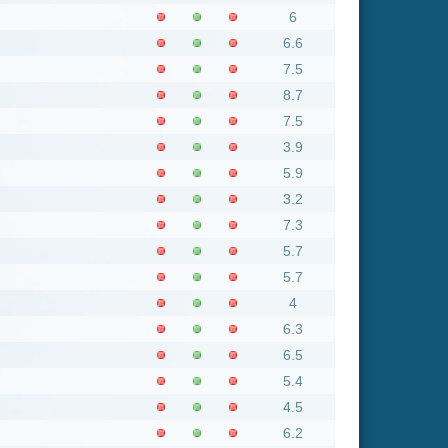
5.7
4
6.3
6.5
5.4
4.5
6.2
5.2
4.7
7.8
5
7.9
5.7
6.5
5.8
6
7.1
7.4
5.4
5.5
7.5